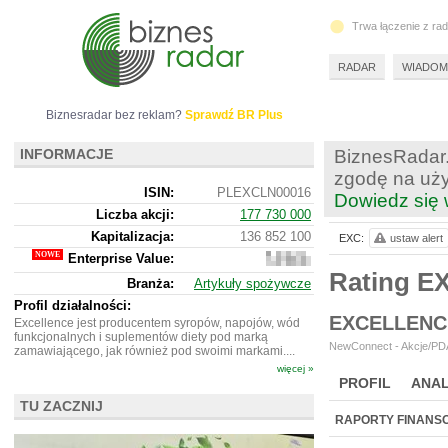
Trwa łączenie z ra
RADAR
WIADOM
Biznesradar bez reklam?
Sprawdź BR Plus
INFORMACJE
BiznesRadar.
zgodę na uży
ISIN:
PLEXCLN00016
Dowiedz się 
Liczba akcji:
177 730 000
Kapitalizacja:
136 852 100
EXC:
ustaw alert
Enterprise Value:
128
273
Rating E
Branża:
Artykuły spożywcze
100
Profil działalności:
EXCELLENC
Excellence jest producentem syropów, napojów, wód
funkcjonalnych i suplementów diety pod marką
NewConnect - Akcje/PDA
zamawiającego, jak również pod swoimi markami....
więcej »
PROFIL
ANAL
TU ZACZNIJ
NOWE
BR LAB
RAPORTY FINANS