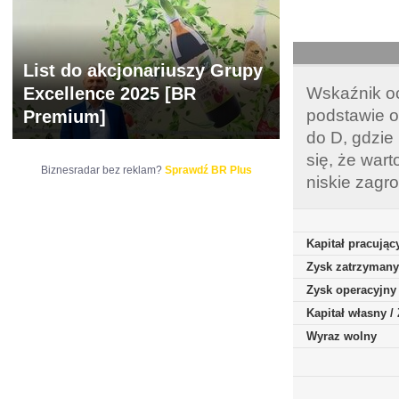
List do akcjonariuszy Grupy
Excellence 2025 [BR
Wskaźnik oc
podstawie o
Premium]
do D, gdzie
się, że war
Biznesradar bez reklam?
Sprawdź BR Plus
niskie zagr
Kapitał pracując
Zysk zatrzymany
Zysk operacyjny
Kapitał własny 
Wyraz wolny