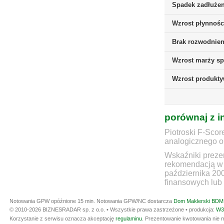
Spadek zadłużen
Wzrost płynnośc
Brak rozwodnieni
Wzrost marży sp
Wzrost produkt
porównaj z i
Piotroski F-Scor
analogicznego ok
Wskaźniki prezen
rekomendacją w 
października 20
finansowych lub 
Notowania GPW opóźnione 15 min.
Notowania GPW/NC dostarcza
Dom Maklerski BDM 
© 2010-2026 BIZNESRADAR sp. z o.o. • Wszystkie prawa zastrzeżone • produkcja:
W3
Korzystanie z serwisu oznacza akceptację
regulaminu
. Prezentowanie kwotowania nie m