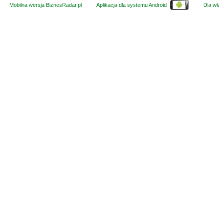
Mobilna wersja BiznesRadar.pl
Aplikacja dla systemu Android
Dla wła