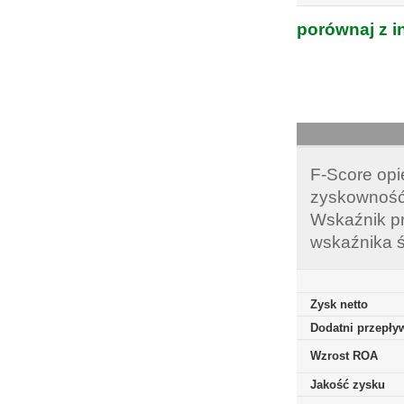
porównaj z i
F-Score opi
zyskowność,
Wskaźnik pr
wskaźnika ś
Zysk netto
Dodatni przepływ
Wzrost ROA
Jakość zysku