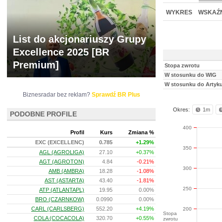
NOWE
BR LAB
WYKRES
WSKAŹN
List do akcjonariuszy Grupy
Excellence 2025 [BR
Premium]
Stopa zwrotu
W stosunku do WIG
W stosunku do Artyk
Biznesradar bez reklam?
Sprawdź BR Plus
Okres:
1m
PODOBNE PROFILE
400
Profil
Kurs
Zmiana %
EXC (EXCELLENC)
0.785
+1.29%
350
AGL (AGROLIGA)
27.10
+0.37%
AGT (AGROTON)
4.84
-0.21%
300
AMB (AMBRA)
18.28
-1.08%
AST (ASTARTA)
43.40
-1.81%
250
ATP (ATLANTAPL)
19.95
0.00%
BRO (CZARNKOW)
0.0990
0.00%
CARL (CARLSBERG)
552.20
+4.19%
200
Stopa
COLA (COCACOLA)
320.70
+0.55%
zwrotu