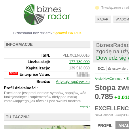
Trwa łączenie z ra
RADAR
WIADOM
Biznesradar bez reklam?
Sprawdź BR Plus
INFORMACJE
BiznesRadar.
zgodę na uży
ISIN:
PLEXCLN00016
Dowiedz się 
Liczba akcji:
177 730 000
Kapitalizacja:
139 518 050
EXC:
ustaw alert
Enterprise Value:
130
939
Akcje NewConnect
•
E
Branża:
Artykuły spożywcze
050
Stopa zw
Profil działalności:
Excellence jest producentem syropów, napojów, wód
0.785
+0.01
funkcjonalnych i suplementów diety pod marką
zamawiającego, jak również pod swoimi markami....
więcej »
EXCELLENC
NewConnect - Akcje/PDA
TU ZACZNIJ
PROFIL
ANAL