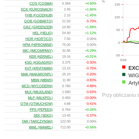
%
COS (COSMA)
0.364
+4.60%
150
ECK (EUROSNACK)
2.45
+1.66%
FHB (FOODHUB)
2.10
+1.45%
100
GOB (GOBARTO)
21.50
-5.70%
GRZ (GREENZEB)
10.80
+1.89%
50
HEL (HELIO)
54.40
+1.12%
HOR (HORTICO)
7.50
0.00%
0
HPM (HIPROMINE)
75.00
0.00%
IMC (IMCOMPANY)
32.85
+5.29%
-50
KER (KERNEL)
19.16
+0.31%
5/08
KSG (KSGAGRO)
3.375
-0.30%
EXC
KVT (KRVITAMIN)
13.15
-0.75%
MAK (MAKARONPL)
25.10
-0.20%
WIG
MBW (MBWS)
11.90
-0.83%
Arty
MCD (MYCODERN)
0.780
-4.88%
MLK (MILKILAND)
1.580
-0.63%
Przy obliczaniu 
MLP (MILKPOL)
0.450
-10.00%
OTM (OTMUCHOW)
4.88
-0.41%
PPS (PEPEES)
0.764
+0.26%
SEK (SEKO)
13.45
-0.37%
TAR (TARCZYNSKI)
122.00
0.00%
WWL (WAWEL)
712.00
+0.56%