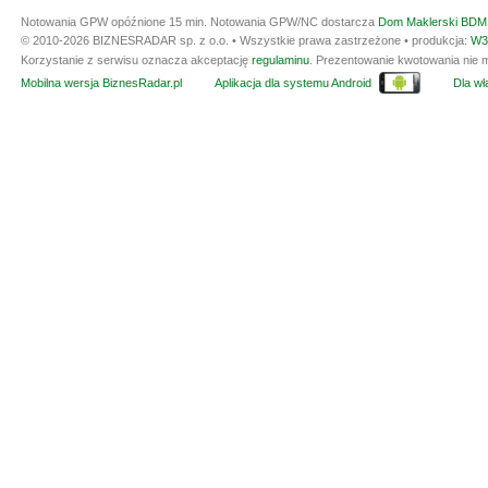
Notowania GPW opóźnione 15 min.
Notowania GPW/NC dostarcza
Dom Maklerski BDM 
© 2010-2026 BIZNESRADAR sp. z o.o. • Wszystkie prawa zastrzeżone • produkcja:
W3
Korzystanie z serwisu oznacza akceptację
regulaminu
. Prezentowanie kwotowania nie m
Mobilna wersja BiznesRadar.pl
Aplikacja dla systemu Android
Dla wła