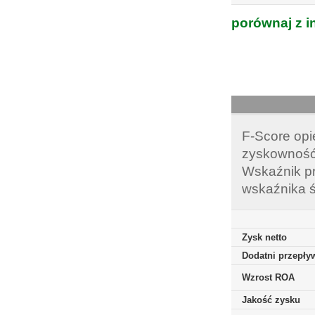
porównaj z i
F-Score opi
zyskowność,
Wskaźnik pr
wskaźnika ś
Zysk netto
Dodatni przepływ
Wzrost ROA
Jakość zysku