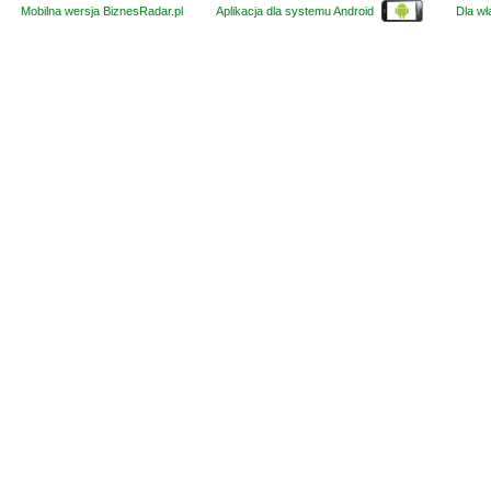
Mobilna wersja BiznesRadar.pl
Aplikacja dla systemu Android
Dla wła