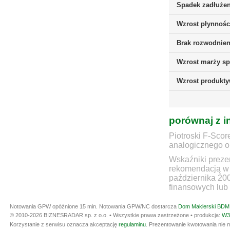
Spadek zadłużen
Wzrost płynnośc
Brak rozwodnieni
Wzrost marży sp
Wzrost produkt
porównaj z i
Piotroski F-Scor
analogicznego ok
Wskaźniki prezen
rekomendacją w 
października 20
finansowych lub 
Notowania GPW opóźnione 15 min.
Notowania GPW/NC dostarcza
Dom Maklerski BDM 
© 2010-2026 BIZNESRADAR sp. z o.o. • Wszystkie prawa zastrzeżone • produkcja:
W3
Korzystanie z serwisu oznacza akceptację
regulaminu
. Prezentowanie kwotowania nie m