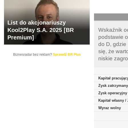
List do akcjonariuszy
Kool2Play S.A. 2025 [BR
Wskaźnik oc
podstawie o
Premium]
do D, gdzie
się, że war
Biznesradar bez reklam?
Sprawdź BR Plus
niskie zagr
Kapitał pracując
Zysk zatrzymany
Zysk operacyjny
Kapitał własny 
Wyraz wolny