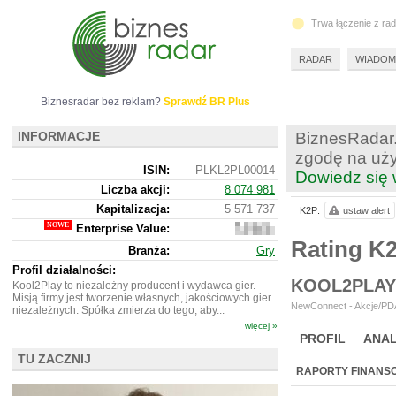
Trwa łączenie z ra
RADAR
WIADOM
Biznesradar bez reklam?
Sprawdź BR Plus
INFORMACJE
BiznesRadar.
zgodę na uży
ISIN:
PLKL2PL00014
Dowiedz się 
Liczba akcji:
8 074 981
Kapitalizacja:
5 571 737
K2P:
ustaw alert
Enterprise Value:
5
542
Rating K
Branża:
Gry
737
Profil działalności:
KOOL2PLAY
Kool2Play to niezależny producent i wydawca gier.
Misją firmy jest tworzenie własnych, jakościowych gier
NewConnect - Akcje/PDA 
niezależnych. Spółka zmierza do tego, aby...
więcej »
PROFIL
ANAL
TU ZACZNIJ
NOWE
BR LAB
RAPORTY FINANS