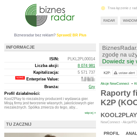
Trwa łączenie z ra
RADAR
WIADOM
Biznesradar bez reklam?
Sprawdź BR Plus
INFORMACJE
BiznesRadar.
zgodę na uży
ISIN:
PLKL2PL00014
Dowiedz się 
Liczba akcji:
8 074 981
Kapitalizacja:
5 571 737
K2P:
ustaw alert
Enterprise Value:
5
542
Akcje NewConnect
•
K
Branża:
Gry
737
Raporty f
Profil działalności:
Kool2Play to niezależny producent i wydawca gier.
K2P (KO
Misją firmy jest tworzenie własnych, jakościowych gier
niezależnych. Spółka zmierza do tego, aby...
więcej »
KOOL2PLAY
NewConnect - Akcje/PDA 
TU ZACZNIJ
PROFIL
ANAL