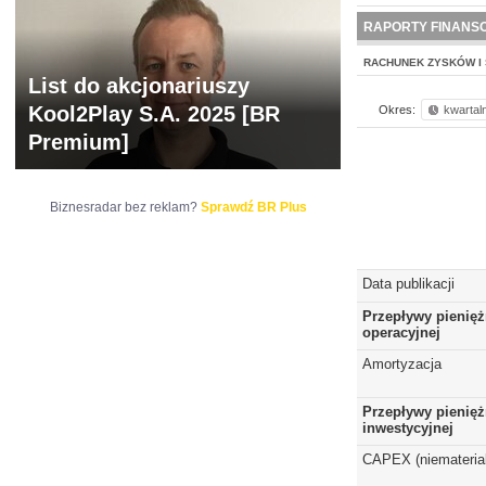
NOWE
BR LAB
RAPORTY FINANS
RACHUNEK ZYSKÓW I 
List do akcjonariuszy
Kool2Play S.A. 2025 [BR
Okres:
kwartal
Premium]
Biznesradar bez reklam?
Sprawdź BR Plus
Data publikacji
Przepływy pienięż
operacyjnej
Amortyzacja
Przepływy pienięż
inwestycyjnej
CAPEX (niematerial