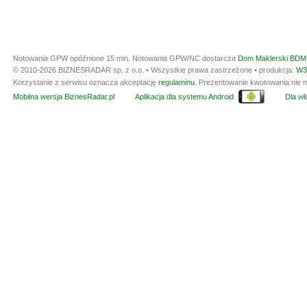
Notowania GPW opóźnione 15 min.
Notowania GPW/NC dostarcza
Dom Maklerski BDM 
© 2010-2026 BIZNESRADAR sp. z o.o. • Wszystkie prawa zastrzeżone • produkcja:
W3
Korzystanie z serwisu oznacza akceptację
regulaminu
. Prezentowanie kwotowania nie m
Mobilna wersja BiznesRadar.pl
Aplikacja dla systemu Android
Dla wła