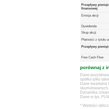
Przepływy pienięż
finansowej
Emisja akcji
Dywidenda
Skup akcji
Płatności z tytułu 
Przepływy pienię
Free Cash Flow
porównaj z i
Dane pozyskiwan
spółka tylko taki
Dane kwartalne 
skumulowanych.
Dynamika zmian d
Dane w tys. PLN
* Wartości oblic