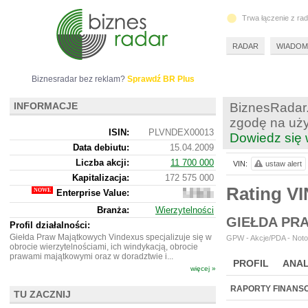
Trwa łączenie z ra
RADAR
WIADOM
Biznesradar bez reklam?
Sprawdź BR Plus
INFORMACJE
BiznesRadar.
zgodę na uży
ISIN:
PLVNDEX00013
Dowiedz się 
Data debiutu:
15.04.2009
Liczba akcji:
11 700 000
VIN:
ustaw alert
Kapitalizacja:
172 575 000
Rating V
Enterprise Value:
261
594
Branża:
Wierzytelności
000
GIEŁDA PR
Profil działalności:
Giełda Praw Majątkowych Vindexus specjalizuje się w
GPW - Akcje/PDA - Noto
obrocie wierzytelnościami, ich windykacją, obrocie
prawami majątkowymi oraz w doradztwie i...
PROFIL
ANAL
więcej »
NOWE
BR LAB
RAPORTY FINANS
TU ZACZNIJ