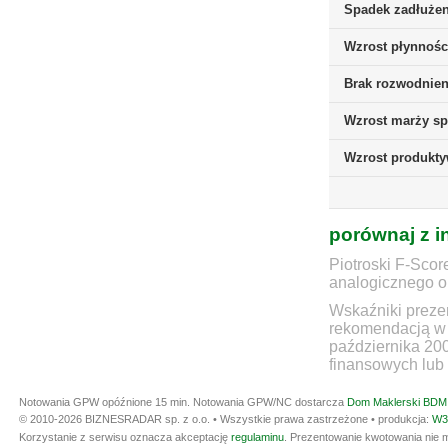
Spadek zadłużen
Wzrost płynnośc
Brak rozwodnieni
Wzrost marży sp
Wzrost produkt
porównaj z i
Piotroski F-Scor
analogicznego ok
Wskaźniki prezen
rekomendacją w 
października 20
finansowych lub 
Notowania GPW opóźnione 15 min.
Notowania GPW/NC dostarcza
Dom Maklerski BDM 
© 2010-2026 BIZNESRADAR sp. z o.o. • Wszystkie prawa zastrzeżone • produkcja:
W3
Korzystanie z serwisu oznacza akceptację
regulaminu
. Prezentowanie kwotowania nie m