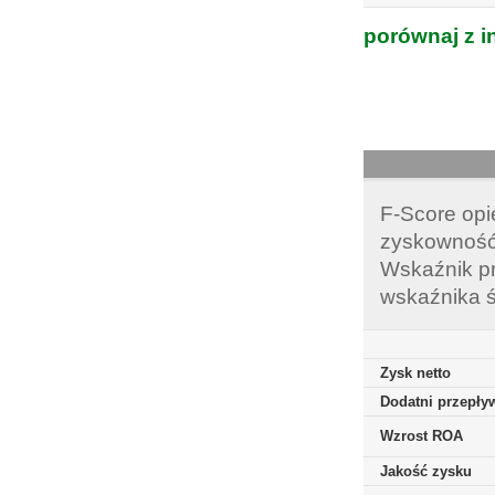
porównaj z i
F-Score opi
zyskowność,
Wskaźnik pr
wskaźnika ś
Zysk netto
Dodatni przepływ
Wzrost ROA
Jakość zysku