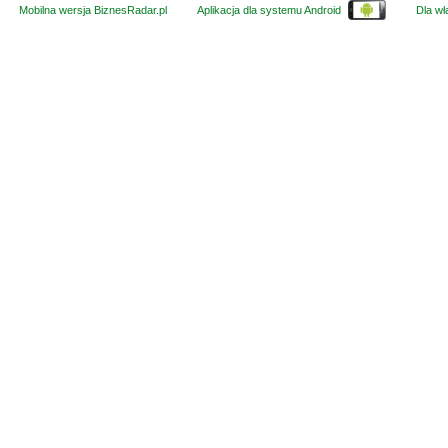
Mobilna wersja BiznesRadar.pl
Aplikacja dla systemu Android
Dla wła