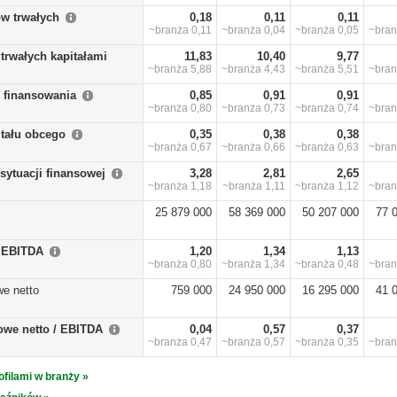
w trwałych
0,18
0,11
0,11
~branża
0,11
~branża
0,04
~branża
0,05
~bra
trwałych kapitałami
11,83
10,40
9,77
~branża
5,88
~branża
4,43
~branża
5,51
~bra
y finansowania
0,85
0,91
0,91
~branża
0,80
~branża
0,73
~branża
0,74
~bra
itału obcego
0,35
0,38
0,38
~branża
0,67
~branża
0,66
~branża
0,63
~bra
sytuacji finansowej
3,28
2,81
2,65
~branża
1,18
~branża
1,11
~branża
1,12
~bra
25 879 000
58 369 000
50 207 000
77 
/ EBITDA
1,20
1,34
1,13
~branża
0,80
~branża
1,34
~branża
0,48
~bra
we netto
759 000
24 950 000
16 295 000
41 
owe netto / EBITDA
0,04
0,57
0,37
~branża
0,47
~branża
0,57
~branża
0,35
~bra
ofilami w branży »