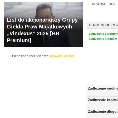
Dynamika:
r/r
List do akcjonariuszy Grupy
TENDENCJE PO
Giełda Praw Majątkowych
„Vindexus” 2025 [BR
Zadłużenie długoter
Zadłużenie środków t
Premium]
Biznesradar bez reklam?
Sprawdź BR Plus
Zadłużenie ogóln
Zadłużenie kapita
Zadłużenie długo