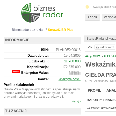
Trwa łączenie z ra
RADAR
WIADOM
Biznesradar bez reklam?
Sprawdź BR Plus
BiznesRadar.pl korzy
INFORMACJE
VIN:
ustaw alert
ISIN:
PLVNDEX00013
Data debiutu:
15.04.2009
Akcje GPW
•
GIEŁDA 
Liczba akcji:
11 700 000
Wskaźnik
Kapitalizacja:
172 575 000
Enterprise Value:
261
GIEŁDA PR
594
Branża:
Wierzytelności
000
GPW - Akcje/PDA - Noto
Profil działalności:
Giełda Praw Majątkowych Vindexus specjalizuje się w
PROFIL
ANAL
obrocie wierzytelnościami, ich windykacją, obrocie
prawami majątkowymi oraz w doradztwie i...
RAPORTY FINANS
więcej »
WARTOŚCI RYNKOWE
TU ZACZNIJ