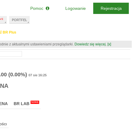
Pomoc
Logowanie
Rejestracja
PORTFEL
ź BR Plus
odnie z aktualnymi ustawieniami przeglądarki.
Dowiedz się więcej.
[x]
.00
(0.00%)
07 sie 16:25
JNA
NOWE
ENA
BR LAB
OŚCI