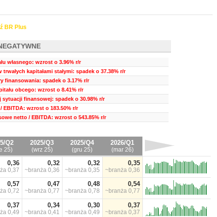
ź BR Plus
NEGATYWNE
ału własnego: wzrost o 3.96% r/r
 trwałych kapitałami stałymi: spadek o 37.38% r/r
ry finansowania: spadek o 3.17% r/r
itału obcego: wzrost o 8.41% r/r
 sytuacji finansowej: spadek o 30.98% r/r
/ EBITDA: wzrost o 183.50% r/r
sowe netto / EBITDA: wzrost o 543.85% r/r
5/Q2
2025/Q3
2025/Q4
2026/Q1
e 25)
(wrz 25)
(gru 25)
(mar 26)
0,36
0,32
0,32
0,35
nża
0,37
~branża
0,36
~branża
0,35
~branża
0,36
0,57
0,47
0,48
0,54
nża
0,72
~branża
0,77
~branża
0,78
~branża
0,77
0,37
0,34
0,30
0,37
nża
0,49
~branża
0,41
~branża
0,49
~branża
0,37