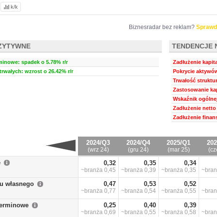
k/k
Biznesradar bez reklam?
Sprawd
ZYTYWNE
TENDENCJE 
minowe: spadek o 5.78% r/r
Zadłużenie kapit
rwałych: wzrost o 26.42% r/r
Pokrycie aktywów
Trwałość struktu
Zastosowanie kap
Wskaźnik ogólnej
Zadłużenie netto 
Zadłużenie finan
2024/Q3
2024/Q4
2025/Q1
202
(wrz 24)
(gru 24)
(mar 25)
(cz
e
0,32
0,35
0,34
~branża
0,45
~branża
0,39
~branża
0,35
~bra
łu własnego
0,47
0,53
0,52
~branża
0,77
~branża
0,54
~branża
0,55
~bra
terminowe
0,25
0,40
0,39
~branża
0,69
~branża
0,55
~branża
0,58
~bra