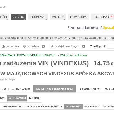
darem
OŚCI
GIEŁDA
FUNDUSZE
WALUTY
DYWIDENDY
NARZĘDZIA
Biznesradar bez reklam?
Sprawd
sta z plików cookie. Korzystając ze strony wyrażasz zgodę na używanie cookie, zg
do portfela
do radaru
dodaj do ulubionych
Znajdź profil:
PRAW MAJĄTKOWYCH VINDEXUS SA (VIN)
•
Wskaźniki zadłużenia
i zadłużenia VIN (VINDEXUS)
14.75
0
AW MAJĄTKOWYCH VINDEXUS SPÓŁKA AKCY
wania ciągłe
IZA TECHNICZNA
ANALIZA FINANSOWA
DYWIDENDY
WYC
OWE
WSKAŹNIKI
RATING
J
RENTOWNOŚCI
PRZEPŁYWÓW PIENIĘŻNYCH
ZADŁUŻENIA
PŁYNNOŚCI
AKTYWN