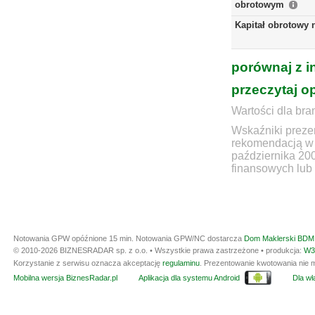
obrotowym
Kapitał obrotowy 
porównaj z i
przeczytaj o
Wartości dla bra
Wskaźniki prezen
rekomendacją w 
października 20
finansowych lub 
Notowania GPW opóźnione 15 min.
Notowania GPW/NC dostarcza
Dom Maklerski BDM 
© 2010-2026 BIZNESRADAR sp. z o.o. • Wszystkie prawa zastrzeżone • produkcja:
W3
Korzystanie z serwisu oznacza akceptację
regulaminu
. Prezentowanie kwotowania nie m
Mobilna wersja BiznesRadar.pl
Aplikacja dla systemu Android
Dla wła