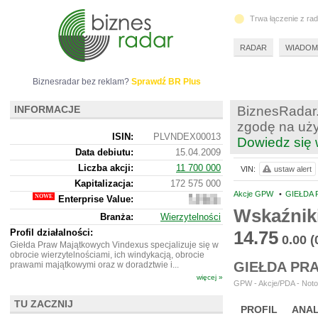
Trwa łączenie z ra
RADAR
WIADOM
Biznesradar bez reklam?
Sprawdź BR Plus
INFORMACJE
BiznesRadar.
zgodę na uży
ISIN:
PLVNDEX00013
Dowiedz się 
Data debiutu:
15.04.2009
Liczba akcji:
11 700 000
VIN:
ustaw alert
Kapitalizacja:
172 575 000
Akcje GPW
•
GIEŁDA 
Enterprise Value:
261
594
Wskaźnik
Branża:
Wierzytelności
000
Profil działalności:
14.75
0.00
(
Giełda Praw Majątkowych Vindexus specjalizuje się w
obrocie wierzytelnościami, ich windykacją, obrocie
GIEŁDA PR
prawami majątkowymi oraz w doradztwie i...
więcej »
GPW - Akcje/PDA - Noto
TU ZACZNIJ
PROFIL
ANAL