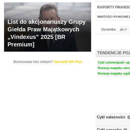
NOWE
BR LAB
RAPORTY FINANS
WARTOŚCI RYNKOWE
List do akcjonariuszy Grupy
Giełda Praw Majątkowych
Dynamika:
r/r
„Vindexus” 2025 [BR
Premium]
TENDENCJE PO
Biznesradar bez reklam?
Sprawdź BR Plus
Cykl zobowiązań: spa
Rotacja majątku obro
Rotacja majątku ogół
Cykl należności
Cykl zapasów