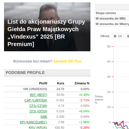
Stopa zwrotu
W stosunku do WIG
List do akcjonariuszy Grupy
W stosunku do Wierzy
Giełda Praw Majątkowych
„Vindexus” 2025 [BR
Okres:
1m
Premium]
50
Biznesradar bez reklam?
Sprawdź BR Plus
40
PODOBNE PROFILE
30
Profil
Kurs
Zmiana %
VIN (VINDEXUS)
14.75
0.00%
20
BST (BEST)
33.50
+0.30%
Stopa
zwrotu
CAP (CAPITEA)
0.431
-2.71%
%
CFS (CFSA)
4.74
0.00%
10
DTX (DITIX)
0.216
+8.54%
KME
0.200
0.00%
KPI (KANCELWEC)
2.08
+1.96%
0
KRU (KRUK)
430.40
-0.28%