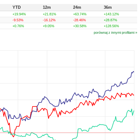
YTD
12m
24m
36m
+19.94%
+21.81%
+63.74%
+143.12%
-9.53%
-16.12%
-28.46%
+28.87%
+0.76%
+9.05%
+30.58%
+128.56%
porównaj z innymi profilami »