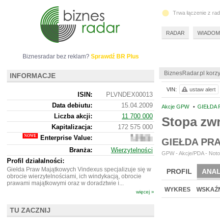
Trwa łączenie z ra
RADAR
WIADOM
Biznesradar bez reklam?
Sprawdź BR Plus
BiznesRadar.pl korzy
INFORMACJE
VIN:
ustaw alert
ISIN:
PLVNDEX00013
Data debiutu:
15.04.2009
Akcje GPW
•
GIEŁDA 
Liczba akcji:
11 700 000
Stopa zw
Kapitalizacja:
172 575 000
Enterprise Value:
261
GIEŁDA PR
594
Branża:
Wierzytelności
000
GPW - Akcje/PDA - Noto
Profil działalności:
Giełda Praw Majątkowych Vindexus specjalizuje się w
PROFIL
ANAL
obrocie wierzytelnościami, ich windykacją, obrocie
prawami majątkowymi oraz w doradztwie i...
WYKRES
WSKAŹN
więcej »
TU ZACZNIJ