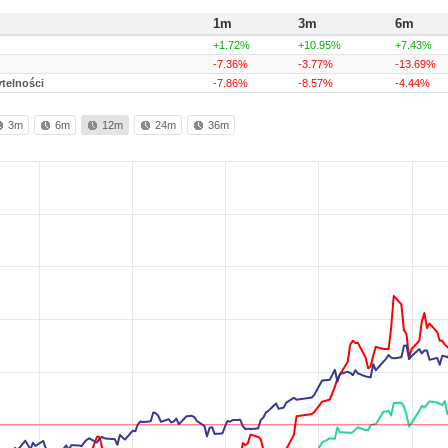
1m
3m
6m
+1.72%
+10.95%
+7.43%
-7.36%
-3.77%
-13.69%
telności
-7.86%
-8.57%
-4.44%
3m
6m
12m
24m
36m