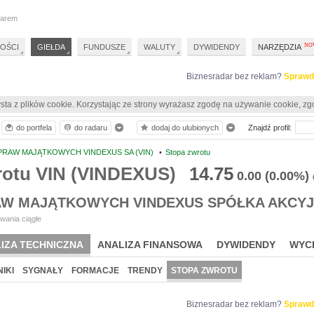
darem
OŚCI
GIEŁDA
FUNDUSZE
WALUTY
DYWIDENDY
NARZĘDZIA
Biznesradar bez reklam?
Sprawd
sta z plików cookie. Korzystając ze strony wyrażasz zgodę na używanie cookie, zg
do portfela
do radaru
dodaj do ulubionych
Znajdź profil:
PRAW MAJĄTKOWYCH VINDEXUS SA (VIN)
•
Stopa zwrotu
rotu VIN (VINDEXUS)
14.75
0.00
(0.00%)
AW MAJĄTKOWYCH VINDEXUS SPÓŁKA AKCY
wania ciągłe
IZA TECHNICZNA
ANALIZA FINANSOWA
DYWIDENDY
WYC
IKI
SYGNAŁY
FORMACJE
TRENDY
STOPA ZWROTU
Biznesradar bez reklam?
Sprawd