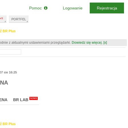
Pomoc
Logowanie
Rejestracja
PORTFEL
ź BR Plus
odnie z aktualnymi ustawieniami przeglądarki.
Dowiedz się więcej.
[x]
07 sie 16:25
JNA
NOWE
ENA
BR LAB
ź BR Plus