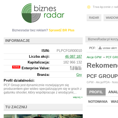
Trwa łączenie z ra
RADAR
WIADOM
Biznesradar bez reklam?
Sprawdź BR Plus
BiznesRadar.pl korzy
INFORMACJE
PCF:
ustaw alert
ISIN:
PLPCFGR00010
Liczba akcji:
46 087 187
Akcje GPW
•
PCF GRO
Kapitalizacja:
182 966 132
Rekomend
Enterprise Value:
199
040
Branża:
Gry
PCF GROUP
132
Profil działalności:
GPW - Akcje/PDA - Noto
PCF Group jest dynamicznie rozwijającym się
producentem gier wideo specjalizującym się w grach z
PROFIL
ANAL
gatunku shooter, który współpracuje z wiodącymi,...
więcej »
NOTOWANIA
WIA
TU ZACZNIJ