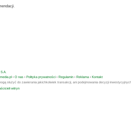
mendacji.
S.A.
media.pl
•
O nas
•
Polityka prywatności
•
Regulamin
•
Reklama
•
Kontakt
ogą służyć do zawierania jakichkolwiek transakcji, ani podejmowania decyzji inwestycyjnych
ścicieli witryn