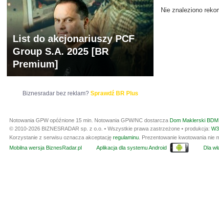
Nie znaleziono reko
List do akcjonariuszy PCF
Group S.A. 2025 [BR
Premium]
Biznesradar bez reklam?
Sprawdź BR Plus
Notowania GPW opóźnione 15 min.
Notowania GPW/NC dostarcza
Dom Maklerski BDM 
© 2010-2026 BIZNESRADAR sp. z o.o. • Wszystkie prawa zastrzeżone • produkcja:
W3
Korzystanie z serwisu oznacza akceptację
regulaminu
. Prezentowanie kwotowania nie m
Mobilna wersja BiznesRadar.pl
Aplikacja dla systemu Android
Dla wła