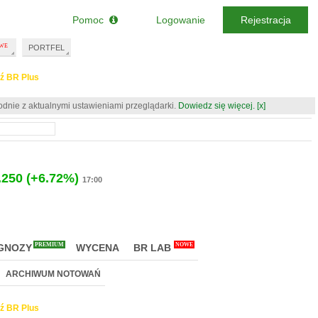
Pomoc
Logowanie
Rejestracja
PORTFEL
ź BR Plus
odnie z aktualnymi ustawieniami przeglądarki.
Dowiedz się więcej.
[x]
.250
(+6.72%)
17:00
PREMIUM
NOWE
GNOZY
WYCENA
BR LAB
ARCHIWUM NOTOWAŃ
ź BR Plus