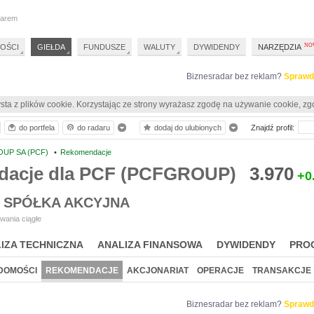
darem
OŚCI
GIEŁDA
FUNDUSZE
WALUTY
DYWIDENDY
NARZĘDZIA
Biznesradar bez reklam?
Sprawd
sta z plików cookie. Korzystając ze strony wyrażasz zgodę na używanie cookie, zg
do portfela
do radaru
dodaj do ulubionych
Znajdź profil:
UP SA (PCF)
•
Rekomendacje
acje dla PCF (PCFGROUP)
3.970
+0
 SPÓŁKA AKCYJNA
wania ciągłe
IZA TECHNICZNA
ANALIZA FINANSOWA
DYWIDENDY
PRO
DOMOŚCI
REKOMENDACJE
AKCJONARIAT
OPERACJE
TRANSAKCJE
Biznesradar bez reklam?
Sprawd