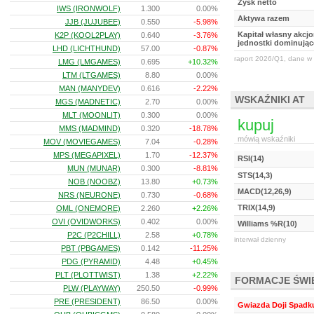
Zysk netto
IWS (IRONWOLF)
1.300
0.00%
Aktywa razem
JJB (JUJUBEE)
0.550
-5.98%
Kapitał własny akcj
K2P (KOOL2PLAY)
0.640
-3.76%
jednostki dominując
LHD (LICHTHUND)
57.00
-0.87%
raport 2026/Q1, dane w 
LMG (LMGAMES)
0.695
+10.32%
LTM (LTGAMES)
8.80
0.00%
MAN (MANYDEV)
0.616
-2.22%
WSKAŹNIKI AT
MGS (MADNETIC)
2.70
0.00%
MLT (MOONLIT)
0.300
0.00%
kupuj
MMS (MADMIND)
0.320
-18.78%
mówią wskaźniki
MOV (MOVIEGAMES)
7.04
-0.28%
MPS (MEGAPIXEL)
1.70
-12.37%
RSI(14)
MUN (MUNAR)
0.300
-8.81%
STS(14,3)
NOB (NOOBZ)
13.80
+0.73%
MACD(12,26,9)
NRS (NEURONE)
0.730
-0.68%
TRIX(14,9)
OML (ONEMORE)
2.260
+2.26%
OVI (OVIDWORKS)
0.402
0.00%
Williams %R(10)
P2C (P2CHILL)
2.58
+0.78%
interwał dzienny
PBT (PBGAMES)
0.142
-11.25%
PDG (PYRAMID)
4.48
+0.45%
PLT (PLOTTWIST)
1.38
+2.22%
FORMACJE ŚW
PLW (PLAYWAY)
250.50
-0.99%
PRE (PRESIDENT)
86.50
0.00%
Gwiazda Doji Spadk