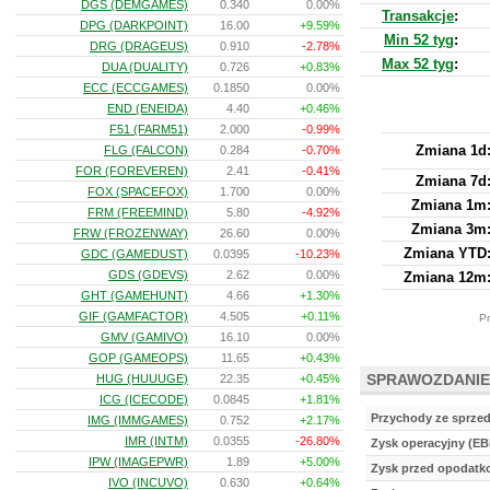
DGS (DEMGAMES)
0.340
0.00%
Transakcje
:
DPG (DARKPOINT)
16.00
+9.59%
Min 52 tyg
:
DRG (DRAGEUS)
0.910
-2.78%
Max 52 tyg
:
DUA (DUALITY)
0.726
+0.83%
ECC (ECCGAMES)
0.1850
0.00%
END (ENEIDA)
4.40
+0.46%
F51 (FARM51)
2.000
-0.99%
Zmiana 1d
FLG (FALCON)
0.284
-0.70%
FOR (FOREVEREN)
2.41
-0.41%
Zmiana 7d
FOX (SPACEFOX)
1.700
0.00%
Zmiana 1m
FRM (FREEMIND)
5.80
-4.92%
Zmiana 3m
FRW (FROZENWAY)
26.60
0.00%
Zmiana YTD
GDC (GAMEDUST)
0.0395
-10.23%
GDS (GDEVS)
2.62
0.00%
Zmiana 12m
GHT (GAMEHUNT)
4.66
+1.30%
GIF (GAMFACTOR)
4.505
+0.11%
Pr
GMV (GAMIVO)
16.10
0.00%
GOP (GAMEOPS)
11.65
+0.43%
SPRAWOZDANIE
HUG (HUUUGE)
22.35
+0.45%
ICG (ICECODE)
0.0845
+1.81%
Przychody ze sprze
IMG (IMMGAMES)
0.752
+2.17%
IMR (INTM)
0.0355
-26.80%
Zysk operacyjny (EB
IPW (IMAGEPWR)
1.89
+5.00%
Zysk przed opodat
IVO (INCUVO)
0.630
+0.64%