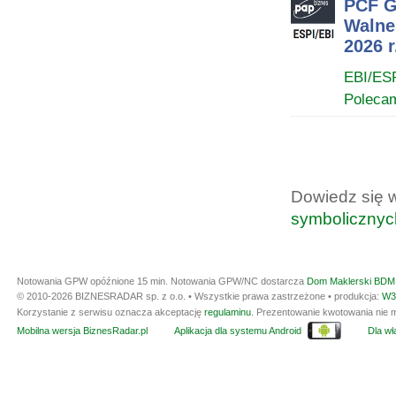
PCF G
Walne
2026 r
EBI/ES
Poleca
Dowiedz się 
symbolicznyc
Notowania GPW opóźnione 15 min.
Notowania GPW/NC dostarcza
Dom Maklerski BDM 
© 2010-2026 BIZNESRADAR sp. z o.o. • Wszystkie prawa zastrzeżone • produkcja:
W3
Korzystanie z serwisu oznacza akceptację
regulaminu
. Prezentowanie kwotowania nie m
Mobilna wersja BiznesRadar.pl
Aplikacja dla systemu Android
Dla wła