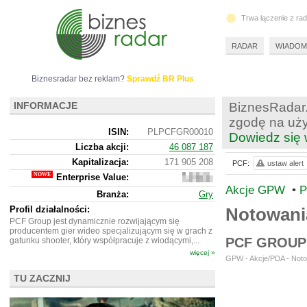
Trwa łączenie z ra
RADAR
WIADOM
Biznesradar bez reklam?
Sprawdź BR Plus
INFORMACJE
BiznesRadar.
zgodę na uży
ISIN:
PLPCFGR00010
Dowiedz się 
Liczba akcji:
46 087 187
Kapitalizacja:
171 905 208
PCF:
ustaw alert
Enterprise Value:
187
979
Akcje GPW
•
P
Branża:
Gry
208
Profil działalności:
Notowan
PCF Group jest dynamicznie rozwijającym się
producentem gier wideo specjalizującym się w grach z
PCF GROUP
gatunku shooter, który współpracuje z wiodącymi,...
więcej »
GPW - Akcje/PDA - Noto
TU ZACZNIJ