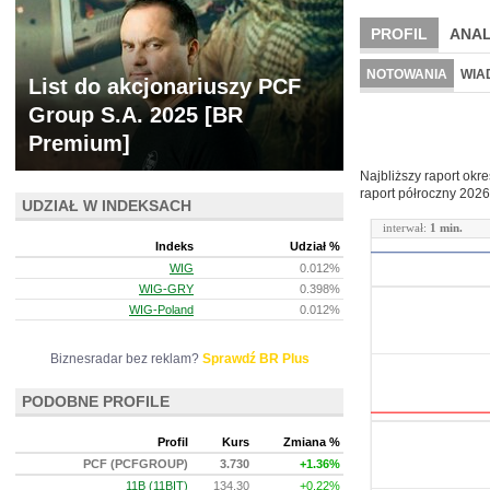
PROFIL
ANAL
WYCENA
BR 
NOTOWANIA
WIA
List do akcjonariuszy PCF
ARCHIWUM NOTO
Group S.A. 2025 [BR
Premium]
Najbliższy raport okr
raport półroczny
2026
UDZIAŁ W INDEKSACH
interwał:
1 min.
Indeks
Udział %
WIG
0.012%
WIG-GRY
0.398%
WIG-Poland
0.012%
Biznesradar bez reklam?
Sprawdź BR Plus
PODOBNE PROFILE
Profil
Kurs
Zmiana %
PCF (PCFGROUP)
3.730
+1.36%
11B (11BIT)
134.30
+0.22%