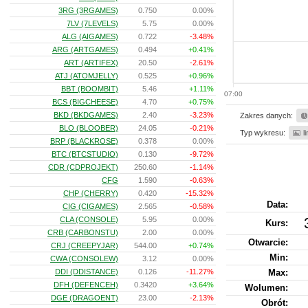
3RG (3RGAMES)
0.750
0.00%
7LV (7LEVELS)
5.75
0.00%
ALG (AIGAMES)
0.722
-3.48%
ARG (ARTGAMES)
0.494
+0.41%
ART (ARTIFEX)
20.50
-2.61%
ATJ (ATOMJELLY)
0.525
+0.96%
BBT (BOOMBIT)
5.46
+1.11%
07:00
BCS (BIGCHEESE)
4.70
+0.75%
BKD (BKDGAMES)
2.40
-3.23%
Zakres danych:
BLO (BLOOBER)
24.05
-0.21%
Typ wykresu:
l
BRP (BLACKROSE)
0.378
0.00%
BTC (BTCSTUDIO)
0.130
-9.72%
CDR (CDPROJEKT)
250.60
-1.14%
CFG
1.590
-0.63%
CHP (CHERRY)
0.420
-15.32%
Data:
CIG (CIGAMES)
2.565
-0.58%
CLA (CONSOLE)
5.95
0.00%
Kurs
:
CRB (CARBONSTU)
2.00
0.00%
Otwarcie:
CRJ (CREEPYJAR)
544.00
+0.74%
Min:
CWA (CONSOLEW)
3.12
0.00%
DDI (DDISTANCE)
0.126
-11.27%
Max:
DFH (DEFENCEH)
0.3420
+3.64%
Wolumen:
DGE (DRAGOENT)
23.00
-2.13%
Obrót: