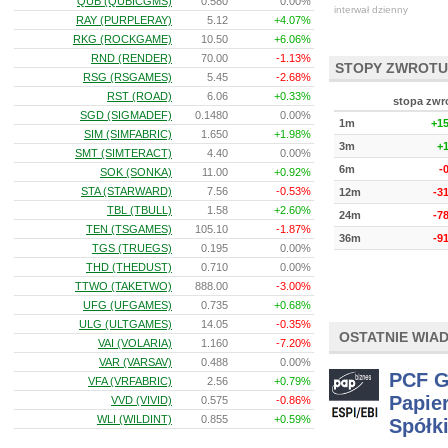
QUB (QUBICGMS)
0.580
0.00%
interwał dzienny
RAY (PURPLERAY)
5.12
+4.07%
RKG (ROCKGAME)
10.50
+6.06%
RND (RENDER)
70.00
-1.13%
STOPY ZWROTU
RSG (RSGAMES)
5.45
-2.68%
RST (ROAD)
6.06
+0.33%
stopa zwr
SGD (SIGMADEF)
0.1480
0.00%
1m
+1
SIM (SIMFABRIC)
1.650
+1.98%
3m
+
SMT (SIMTERACT)
4.40
0.00%
6m
-
SOK (SONKA)
11.00
+0.92%
STA (STARWARD)
7.56
-0.53%
12m
-3
TBL (TBULL)
1.58
+2.60%
24m
-7
TEN (TSGAMES)
105.10
-1.87%
36m
-9
TGS (TRUEGS)
0.195
0.00%
THD (THEDUST)
0.710
0.00%
TTWO (TAKETWO)
888.00
-3.00%
UFG (UFGAMES)
0.735
+0.68%
ULG (ULTGAMES)
14.05
-0.35%
OSTATNIE WIA
VAI (VOLARIA)
1.160
-7.20%
VAR (VARSAV)
0.488
0.00%
PCF G
VFA (VRFABRIC)
2.56
+0.79%
Papier
VVD (VIVID)
0.575
-0.86%
WLI (WILDINT)
0.855
+0.59%
Spółk