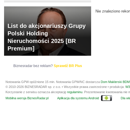
Nie znaleziono reko
List do akcjonariuszy Grupy
Polski Holding
Nieruchomości 2025 [BR
Premium]
Biznesradar bez reklam?
Sprawdź BR Plus
Notowania GPW opóźnione 15 min.
Notowania GPW/NC dostarcza
Dom Maklerski BDM 
© 2010-2026 BIZNESRADAR sp. z o.o. • Wszystkie prawa zastrzeżone • produkcja:
W3
Korzystanie z serwisu oznacza akceptację
regulaminu
. Prezentowanie kwotowania nie m
Mobilna wersja BiznesRadar.pl
Aplikacja dla systemu Android
Dla wła