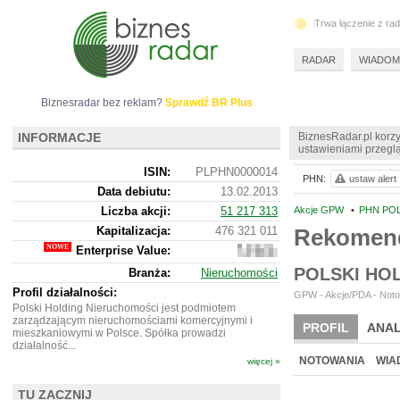
Trwa łączenie z ra
RADAR
WIADOM
Biznesradar bez reklam?
Sprawdź BR Plus
INFORMACJE
BiznesRadar.pl korzy
ustawieniami przeglą
ISIN:
PLPHN0000014
PHN:
ustaw alert
Data debiutu:
13.02.2013
Liczba akcji:
51 217 313
Akcje GPW
•
PHN PO
Kapitalizacja:
476 321 011
Rekomend
Enterprise Value:
2
258
POLSKI HO
Branża:
Nieruchomości
121 011
Profil działalności:
GPW - Akcje/PDA - Noto
Polski Holding Nieruchomości jest podmiotem
zarządzającym nieruchomościami komercyjnymi i
PROFIL
ANAL
mieszkaniowymi w Polsce. Spółka prowadzi
działalność...
NOWE
BR LAB
NOTOWANIA
WIA
więcej »
ARCHIWUM NOTO
TU ZACZNIJ