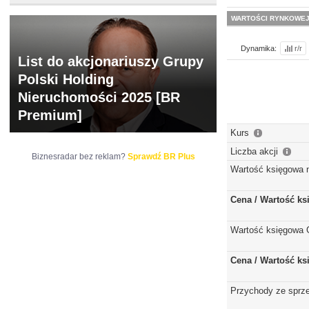
WARTOŚCI RYNKOWE
Dynamika:
r/r
List do akcjonariuszy Grupy
Polski Holding
Nieruchomości 2025 [BR
Premium]
Kurs
Liczba akcji
Biznesradar bez reklam?
Sprawdź BR Plus
Wartość księgowa 
Cena / Wartość k
Wartość księgowa 
Cena / Wartość k
Przychody ze sprz