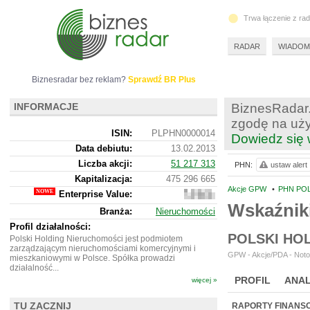
Trwa łączenie z ra
RADAR
WIADOM
Biznesradar bez reklam?
Sprawdź BR Plus
INFORMACJE
BiznesRadar.
zgodę na uży
ISIN:
PLPHN0000014
Dowiedz się 
Data debiutu:
13.02.2013
Liczba akcji:
51 217 313
PHN:
ustaw alert
Kapitalizacja:
475 296 665
Akcje GPW
•
PHN PO
Enterprise Value:
2
257
Wskaźnik
Branża:
Nieruchomości
096
665
Profil działalności:
POLSKI HO
Polski Holding Nieruchomości jest podmiotem
zarządzającym nieruchomościami komercyjnymi i
GPW - Akcje/PDA - Noto
mieszkaniowymi w Polsce. Spółka prowadzi
działalność...
PROFIL
ANAL
więcej »
NOWE
BR LAB
TU ZACZNIJ
RAPORTY FINANS