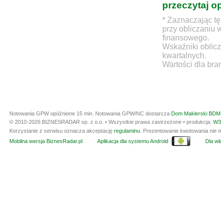
przeczytaj o
* Zaznaczając tę
przy obliczaniu 
finansowego.
Wskaźniki oblicz
kwartalnych.
Wartości dla bra
Notowania GPW opóźnione 15 min.
Notowania GPW/NC dostarcza
Dom Maklerski BDM 
© 2010-2026 BIZNESRADAR sp. z o.o. • Wszystkie prawa zastrzeżone • produkcja:
W3
Korzystanie z serwisu oznacza akceptację
regulaminu
. Prezentowanie kwotowania nie m
Mobilna wersja BiznesRadar.pl
Aplikacja dla systemu Android
Dla wła