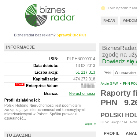
Trwa łączenie z ra
RADAR
WIADOM
Biznesradar bez reklam?
Sprawdź BR Plus
INFORMACJE
BiznesRadar.
zgodę na uży
ISIN:
PLPHN0000014
Dowiedz się 
Data debiutu:
13.02.2013
Liczba akcji:
51 217 313
PHN:
ustaw alert
Kapitalizacja:
474 272 318
Akcje GPW
•
PHN PO
Enterprise Value:
2
256
Raporty f
Branża:
Nieruchomości
072
318
Profil działalności:
PHN
9.2
Polski Holding Nieruchomości jest podmiotem
zarządzającym nieruchomościami komercyjnymi i
POLSKI HO
mieszkaniowymi w Polsce. Spółka prowadzi
działalność...
GPW - Akcje/PDA - Noto
więcej »
PROFIL
ANAL
TU ZACZNIJ