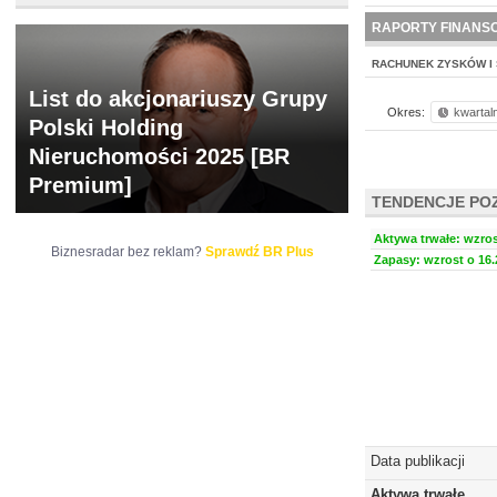
NOWE
BR LAB
RAPORTY FINANS
RACHUNEK ZYSKÓW I 
List do akcjonariuszy Grupy
Okres:
kwartal
Polski Holding
Nieruchomości 2025 [BR
Premium]
TENDENCJE PO
Aktywa trwałe: wzros
Biznesradar bez reklam?
Sprawdź BR Plus
Zapasy: wzrost o 16.
Data publikacji
Aktywa trwałe