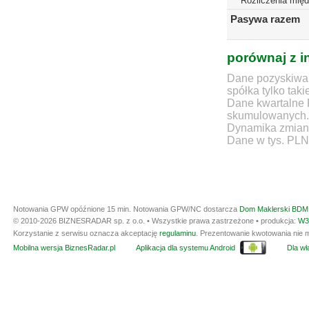
Rozliczenia mię
Pasywa razem
porównaj z i
Dane pozyskiwan
spółka tylko taki
Dane kwartalne 
skumulowanych.
Dynamika zmian d
Dane w tys. PLN
Notowania GPW opóźnione 15 min.
Notowania GPW/NC dostarcza
Dom Maklerski BDM 
© 2010-2026 BIZNESRADAR sp. z o.o. • Wszystkie prawa zastrzeżone • produkcja:
W3
Korzystanie z serwisu oznacza akceptację
regulaminu
. Prezentowanie kwotowania nie m
Mobilna wersja BiznesRadar.pl
Aplikacja dla systemu Android
Dla wła