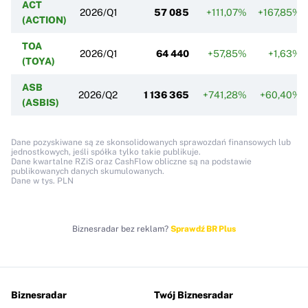
ACT
2026/Q1
57 085
+111,07%
+167,85%
(ACTION)
TOA
2026/Q1
64 440
+57,85%
+1,63%
(TOYA)
ASB
2026/Q2
1 136 365
+741,28%
+60,40%
(ASBIS)
Dane pozyskiwane są ze skonsolidowanych sprawozdań finansowych lub
jednostkowych, jeśli spółka tylko takie publikuje.
Dane kwartalne RZiS oraz CashFlow obliczne są na podstawie
publikowanych danych skumulowanych.
Dane w tys. PLN
Biznesradar bez reklam?
Sprawdź BR Plus
Biznesradar
Twój Biznesradar