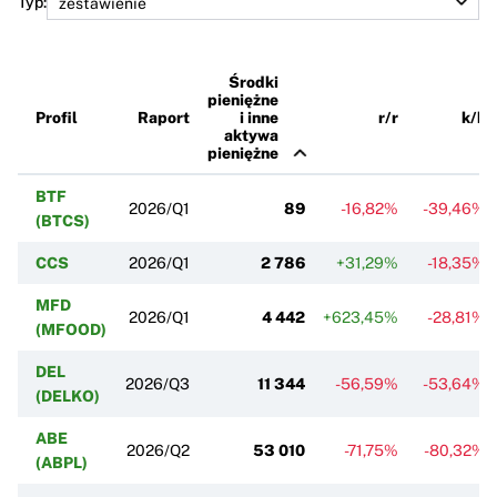
Typ:
Środki
pieniężne
Profil
Raport
i inne
r/r
k/k
aktywa
pieniężne
BTF
2026/Q1
89
-16,82%
-39,46%
(BTCS)
CCS
2026/Q1
2 786
+31,29%
-18,35%
MFD
2026/Q1
4 442
+623,45%
-28,81%
(MFOOD)
DEL
2026/Q3
11 344
-56,59%
-53,64%
(DELKO)
ABE
2026/Q2
53 010
-71,75%
-80,32%
(ABPL)