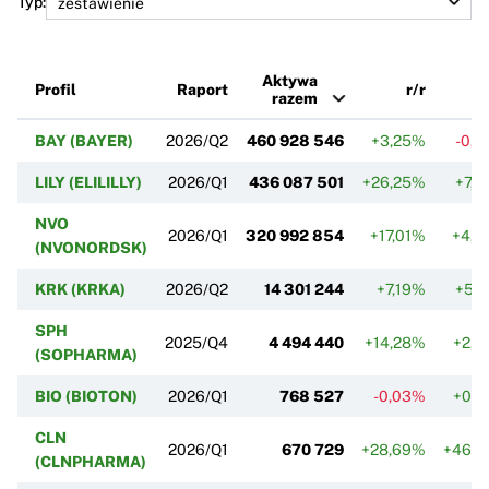
Typ:
Aktywa
Profil
Raport
r/r
razem
BAY (BAYER)
2026/Q2
460 928 546
+3,25%
-0,
LILY (ELILILLY)
2026/Q1
436 087 501
+26,25%
+7,
NVO
2026/Q1
320 992 854
+17,01%
+4,4
(NVONORDSK)
KRK (KRKA)
2026/Q2
14 301 244
+7,19%
+5,
SPH
2025/Q4
4 494 440
+14,28%
+2,
(SOPHARMA)
BIO (BIOTON)
2026/Q1
768 527
-0,03%
+0,
CLN
2026/Q1
670 729
+28,69%
+46,
(CLNPHARMA)