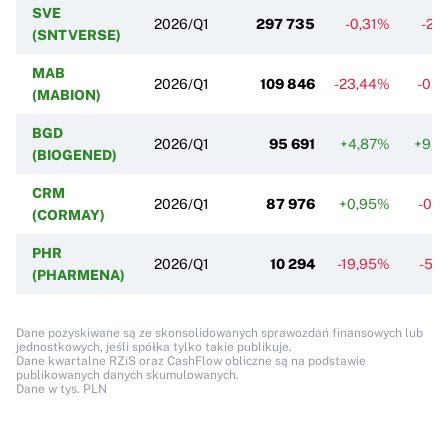
SVE
2026/Q1
297 735
-0,31%
-2,
(SNTVERSE)
MAB
2026/Q1
109 846
-23,44%
-0,
(MABION)
BGD
2026/Q1
95 691
+4,87%
+9,6
(BIOGENED)
CRM
2026/Q1
87 976
+0,95%
-0,
(CORMAY)
PHR
2026/Q1
10 294
-19,95%
-5,
(PHARMENA)
Dane pozyskiwane są ze skonsolidowanych sprawozdań finansowych lub
jednostkowych, jeśli spółka tylko takie publikuje.
Dane kwartalne RZiS oraz CashFlow obliczne są na podstawie
publikowanych danych skumulowanych.
Dane w tys. PLN