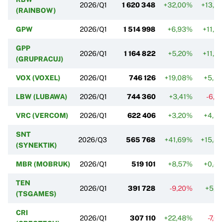
2026/Q1
1 620 348
+32,00%
+13,4
(RAINBOW)
GPW
2026/Q1
1 514 998
+6,93%
+11,9
GPP
2026/Q1
1 164 822
+5,20%
+11,9
(GRUPRACUJ)
VOX (VOXEL)
2026/Q1
746 126
+19,08%
+5,5
LBW (LUBAWA)
2026/Q1
744 360
+3,41%
-6,7
VRC (VERCOM)
2026/Q1
622 406
+3,20%
+4,5
SNT
2026/Q3
565 768
+41,69%
+15,8
(SYNEKTIK)
MBR (MOBRUK)
2026/Q1
519 101
+8,57%
+0,4
TEN
2026/Q1
391 728
-9,20%
+5,0
(TSGAMES)
CRI
2026/Q1
307 110
+22,48%
-7,6