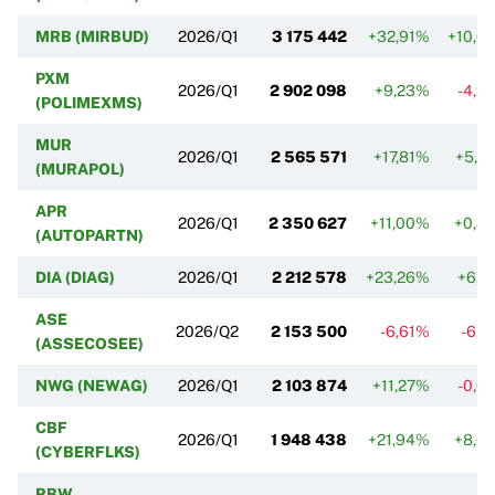
MRB (MIRBUD)
2026/Q1
3 175 442
+32,91%
+10,6
PXM
2026/Q1
2 902 098
+9,23%
-4,9
(POLIMEXMS)
MUR
2026/Q1
2 565 571
+17,81%
+5,4
(MURAPOL)
APR
2026/Q1
2 350 627
+11,00%
+0,8
(AUTOPARTN)
DIA (DIAG)
2026/Q1
2 212 578
+23,26%
+6,9
ASE
2026/Q2
2 153 500
-6,61%
-6,1
(ASSECOSEE)
NWG (NEWAG)
2026/Q1
2 103 874
+11,27%
-0,0
CBF
2026/Q1
1 948 438
+21,94%
+8,6
(CYBERFLKS)
RBW