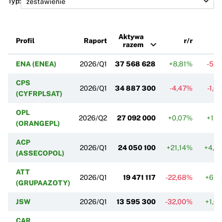
Typ:
Aktywa
Profil
Raport
r/r
k
razem
ENA (ENEA)
2026/Q1
37 568 628
+8,81%
-5,8
CPS
2026/Q1
34 887 300
-4,47%
-1,0
(CYFRPLSAT)
OPL
2026/Q2
27 092 000
+0,07%
+1,1
(ORANGEPL)
ACP
2026/Q1
24 050 100
+21,14%
+4,2
(ASSECOPOL)
ATT
2026/Q1
19 471 117
-22,68%
+6,5
(GRUPAAZOTY)
JSW
2026/Q1
13 595 300
-32,00%
+1,0
CAR