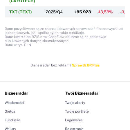
(CREOTECH)
TXT (TEXT)
2025/Q4
195 923
-13,58%
-0,4
Dane pozyskiwane są ze skonsolidowanych sprawozdań finansowych lub
jednostkowych, jeśli spółka tylko takie publikuje.
Dane kwartalne RZiS oraz CashFlow obliczne są na podstawie
publikowanych danych skumulowanych.
Dane w tys. PLN
Biznesradar bez reklam?
Sprawdź BR Plus
Biznesradar
Twój Biznesradar
Wiadomości
Twoje alerty
Giełda
Twoje portfele
Fundusze
Logowanie
Waluty
Rejestracja