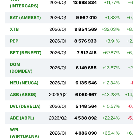
2026/Q1
12 698 824
+11,77%
+6,2
(INTERCARS)
EAT (AMREST)
2026/Q1
9 987 010
+1,83%
+0,0
XTB
2026/Q1
9 854 569
+32,03%
+8,4
PEP
2026/Q1
8 576 933
+3,91%
+2,5
BFT (BENEFIT)
2026/Q1
7 512 418
+67,87%
+6,5
DOM
2026/Q1
6 149 685
+13,87%
+2,8
(DOMDEV)
NEU (NEUCA)
2026/Q1
6 135 546
+12,34%
-1,
ASB (ASBIS)
2026/Q2
6 050 667
+43,28%
+14,6
DVL (DEVELIA)
2026/Q1
5 148 564
+15,57%
-0,3
ABE (ABPL)
2026/Q2
4 538 892
+22,24%
-5,4
WPL
2026/Q1
4 086 890
+65,41%
+6,3
(WIRTUALNA)