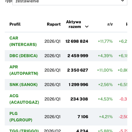
Typ:
Aktywa
Profil
Raport
r/r
k/
razem
CAR
2026/Q1
12 698 824
+11,77%
+6,21
(INTERCARS)
DBC (DEBICA)
2026/Q1
2 459 999
+4,39%
+6,18
APR
2026/Q1
2 350 627
+11,00%
+0,86
(AUTOPARTN)
SNK (SANOK)
2026/Q1
1 299 996
+2,56%
+6,55
ACG
2026/Q1
234 308
+4,53%
-0,31
(ACAUTOGAZ)
PLG
2026/Q1
7 106
+4,21%
-2,50
(PLGROUP)
TGG (TRIGGO)
2026/Q2
4 234
+5,88%
-5,22