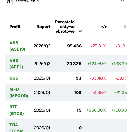
Typ:
Pozostałe
Profil
Raport
aktywa
r/r
k/k
obrotowe
ASB
2026/Q2
99 436
-29,81%
-31,01%
(ASBIS)
ABE
2026/Q2
20 325
+124,59%
+133,30%
(ABPL)
CCS
2026/Q1
153
-33,48%
-29,17%
MFD
2026/Q1
108
-51,35%
+21,35%
(MFOOD)
BTF
2026/Q1
15
+650,00%
+150,00%
(BTCS)
TOA
2026/Q1
0
(TOYA)