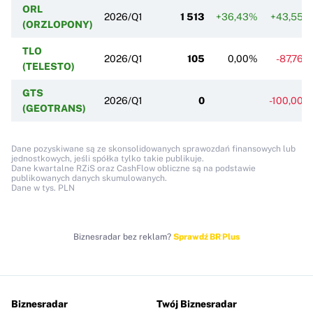
ORL
2026/Q1
1 513
+36,43%
+43,55%
(ORZLOPONY)
TLO
2026/Q1
105
0,00%
-87,76%
(TELESTO)
GTS
2026/Q1
0
-100,00%
(GEOTRANS)
Dane pozyskiwane są ze skonsolidowanych sprawozdań finansowych lub
jednostkowych, jeśli spółka tylko takie publikuje.
Dane kwartalne RZiS oraz CashFlow obliczne są na podstawie
publikowanych danych skumulowanych.
Dane w tys. PLN
Biznesradar bez reklam?
Sprawdź BR Plus
Biznesradar
Twój Biznesradar