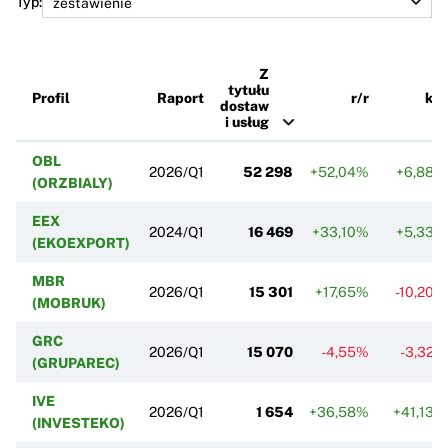
Typ:
Z
tytułu
Profil
Raport
r/r
k/k
dostaw
i usług
OBL
2026/Q1
52 298
+52,04%
+6,88%
(ORZBIALY)
EEX
2024/Q1
16 469
+33,10%
+5,33%
(EKOEXPORT)
MBR
2026/Q1
15 301
+17,65%
-10,20%
(MOBRUK)
GRC
2026/Q1
15 070
-4,55%
-3,32%
(GRUPAREC)
IVE
2026/Q1
1 654
+36,58%
+41,13%
(INVESTEKO)