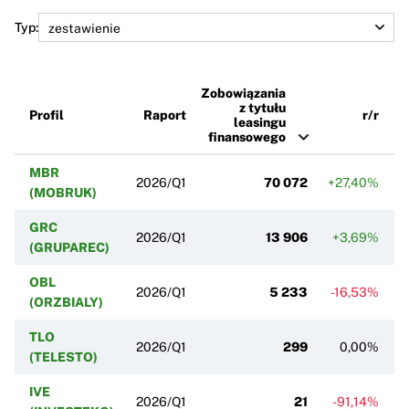
Typ:
Zobowiązania
z tytułu
Profil
Raport
r/r
leasingu
finansowego
MBR
2026/Q1
70 072
+27,40%
(MOBRUK)
GRC
2026/Q1
13 906
+3,69%
(GRUPAREC)
OBL
2026/Q1
5 233
-16,53%
(ORZBIALY)
TLO
2026/Q1
299
0,00%
+1
(TELESTO)
IVE
2026/Q1
21
-91,14%