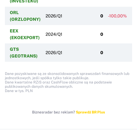
(INVESTEKO)
ORL
2026/Q1
0
-100,00%
(ORZLOPONY)
EEX
2024/Q1
0
(EKOEXPORT)
GTS
2026/Q1
0
-1
(GEOTRANS)
Dane pozyskiwane są ze skonsolidowanych sprawozdań finansowych lub
jednostkowych, jeśli spółka tylko takie publikuje.
Dane kwartalne RZiS oraz CashFlow obliczne są na podstawie
publikowanych danych skumulowanych.
Dane w tys. PLN
Biznesradar bez reklam?
Sprawdź BR Plus