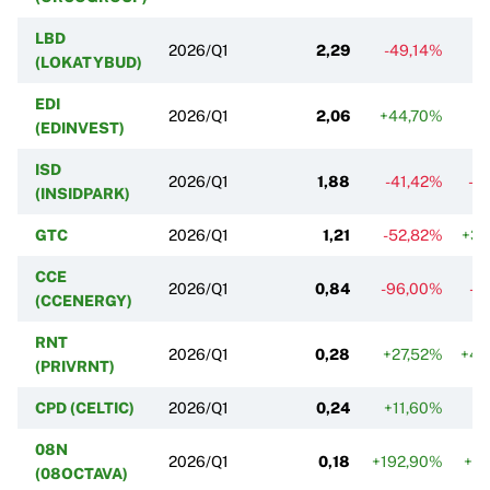
LBD
2026/Q1
2,29
-49,14%
-
(LOKATYBUD)
EDI
2026/Q1
2,06
+44,70%
-
(EDINVEST)
ISD
2026/Q1
1,88
-41,42%
-2
(INSIDPARK)
GTC
2026/Q1
1,21
-52,82%
+33
CCE
2026/Q1
0,84
-96,00%
-1
(CCENERGY)
RNT
2026/Q1
0,28
+27,52%
+40
(PRIVRNT)
CPD (CELTIC)
2026/Q1
0,24
+11,60%
+
08N
2026/Q1
0,18
+192,90%
+5
(08OCTAVA)