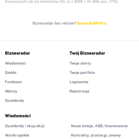
finansowych lub ich emitentów (Dz. U. z 2005 r. Nr 206, poz. 1715).
Biznesradar bez reklam?
Sprawdź BR Plus
Biznesradar
Twój Biznesradar
Wiadomości
Twoje alerty
Giełda
Twoje portfele
Fundusze
Logowanie
Waluty
Rejestracja
Dywidendy
Wiadomości
Dywidendy i skup akcji
Nowe emisje, ABB, finansowanie
Wyniki spółek
Kontrakty, przetargi, umowy