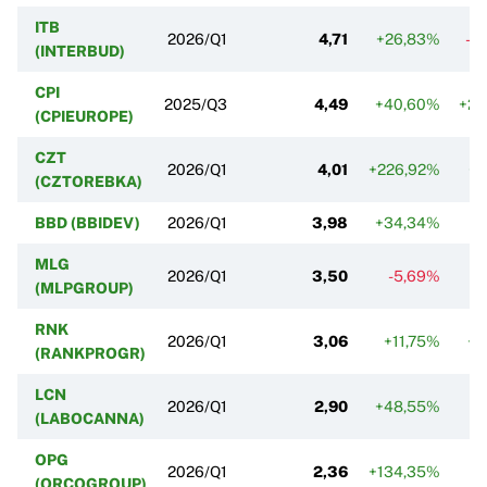
ITB
2026/Q1
4,71
+26,83%
-2
(INTERBUD)
CPI
2025/Q3
4,49
+40,60%
+25
(CPIEUROPE)
CZT
2026/Q1
4,01
+226,92%
+9
(CZTOREBKA)
BBD (BBIDEV)
2026/Q1
3,98
+34,34%
-
MLG
2026/Q1
3,50
-5,69%
-
(MLPGROUP)
RNK
2026/Q1
3,06
+11,75%
+6
(RANKPROGR)
LCN
2026/Q1
2,90
+48,55%
-
(LABOCANNA)
OPG
2026/Q1
2,36
+134,35%
-
(ORCOGROUP)