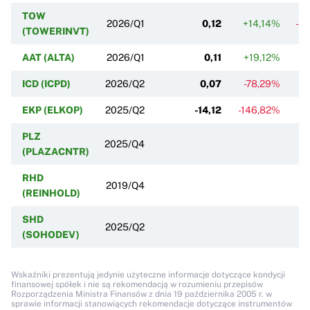
TOW
2026/Q1
0,12
+14,14%
-2
(TOWERINVT)
AAT (ALTA)
2026/Q1
0,11
+19,12%
+2
ICD (ICPD)
2026/Q2
0,07
-78,29%
-
EKP (ELKOP)
2025/Q2
-14,12
-146,82%
-
PLZ
2025/Q4
(PLAZACNTR)
RHD
2019/Q4
(REINHOLD)
SHD
2025/Q2
(SOHODEV)
Wskaźniki prezentują jedynie użyteczne informacje dotyczące kondycji
finansowej spółek i nie są rekomendacją w rozumieniu przepisów
Rozporządzenia Ministra Finansów z dnia 19 października 2005 r. w
sprawie informacji stanowiących rekomendacje dotyczące instrumentów