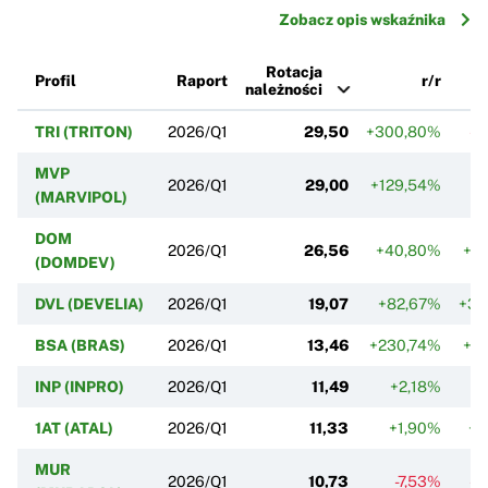
Zobacz opis wskaźnika
Rotacja
Profil
Raport
r/r
należności
TRI (TRITON)
2026/Q1
29,50
+300,80%
-1
MVP
2026/Q1
29,00
+129,54%
+
(MARVIPOL)
DOM
2026/Q1
26,56
+40,80%
+1
(DOMDEV)
DVL (DEVELIA)
2026/Q1
19,07
+82,67%
+33
BSA (BRAS)
2026/Q1
13,46
+230,74%
+2
INP (INPRO)
2026/Q1
11,49
+2,18%
+
1AT (ATAL)
2026/Q1
11,33
+1,90%
+8
MUR
2026/Q1
10,73
-7,53%
-1