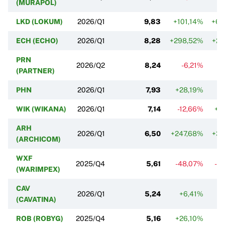
(MURAPOL)
LKD (LOKUM)
2026/Q1
9,83
+101,14%
+69
ECH (ECHO)
2026/Q1
8,28
+298,52%
+20
PRN
2026/Q2
8,24
-6,21%
-
(PARTNER)
PHN
2026/Q1
7,93
+28,19%
-
WIK (WIKANA)
2026/Q1
7,14
-12,66%
+1
ARH
2026/Q1
6,50
+247,68%
+34
(ARCHICOM)
WXF
2025/Q4
5,61
-48,07%
-4
(WARIMPEX)
CAV
2026/Q1
5,24
+6,41%
-
(CAVATINA)
ROB (ROBYG)
2025/Q4
5,16
+26,10%