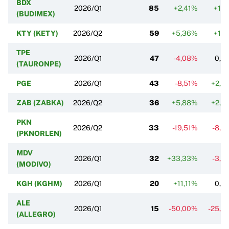
BDX
2026/Q1
85
+2,41%
+1,1
(BUDIMEX)
KTY (KETY)
2026/Q2
59
+5,36%
+1,7
TPE
2026/Q1
47
-4,08%
0,0
(TAURONPE)
PGE
2026/Q1
43
-8,51%
+2,3
ZAB (ZABKA)
2026/Q2
36
+5,88%
+2,8
PKN
2026/Q2
33
-19,51%
-8,3
(PKNORLEN)
MDV
2026/Q1
32
+33,33%
-3,0
(MODIVO)
KGH (KGHM)
2026/Q1
20
+11,11%
0,0
ALE
2026/Q1
15
-50,00%
-25,0
(ALLEGRO)