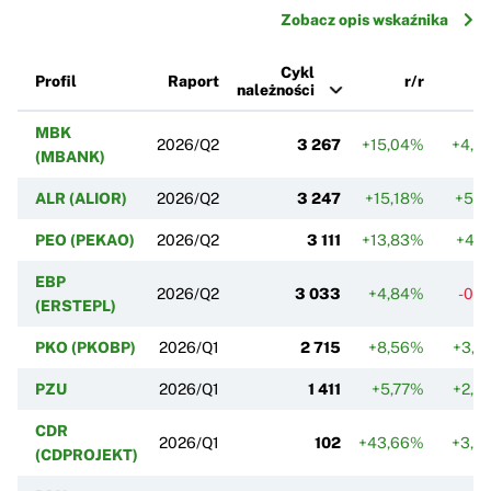
Zobacz opis wskaźnika
Cykl
Profil
Raport
r/r
należności
MBK
2026/Q2
3 267
+15,04%
+4,0
(MBANK)
ALR (ALIOR)
2026/Q2
3 247
+15,18%
+5,1
PEO (PEKAO)
2026/Q2
3 111
+13,83%
+4,1
EBP
2026/Q2
3 033
+4,84%
-0,1
(ERSTEPL)
PKO (PKOBP)
2026/Q1
2 715
+8,56%
+3,8
PZU
2026/Q1
1 411
+5,77%
+2,3
CDR
2026/Q1
102
+43,66%
+3,0
(CDPROJEKT)