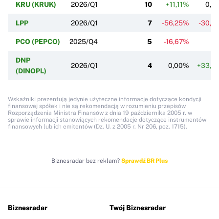
KRU (KRUK)
2026/Q1
10
+11,11%
0,0
LPP
2026/Q1
7
-56,25%
-30,0
PCO (PEPCO)
2025/Q4
5
-16,67%
DNP
2026/Q1
4
0,00%
+33,3
(DINOPL)
Wskaźniki prezentują jedynie użyteczne informacje dotyczące kondycji
finansowej spółek i nie są rekomendacją w rozumieniu przepisów
Rozporządzenia Ministra Finansów z dnia 19 października 2005 r. w
sprawie informacji stanowiących rekomendacje dotyczące instrumentów
finansowych lub ich emitentów (Dz. U. z 2005 r. Nr 206, poz. 1715).
Biznesradar bez reklam?
Sprawdź BR Plus
Biznesradar
Twój Biznesradar