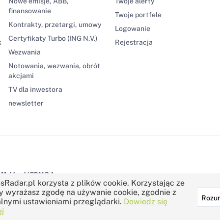
Nowe emisje, ABB,
Twoje alerty
finansowanie
Twoje portfele
Kontrakty, przetargi, umowy
Logowanie
Certyfikaty Turbo (ING N.V.)
k
Rejestracja
Wezwania
Notowania, wezwania, obrót
akcjami
TV dla inwestora
newsletter
Maklerski BDM S.A.
sRadar.pl korzysta z plików cookie. Korzystając ze
y wyrażasz zgodę na używanie cookie, zgodnie z
Rozu
lnymi ustawieniami przeglądarki.
Dowiedz się
j