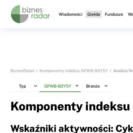
Wiadomości
Giełda
Fundusze
Wa
BiznesRadar
Komponenty indeksu GPWB-B3Y5Y
Analiza f
Typ
GPWB-B3Y5Y
Branża
Komponenty indeksu
Wskaźniki aktywności: Cyk