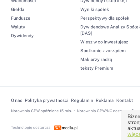
Wiadomości
Dywidendy i skup akcji
Giełda
Wyniki spółek
Fundusze
Perspektywy dla spółek
Waluty
Dywidendowe Analizy Spółe
[DAS]
Dywidendy
Wiesz w co inwestujesz
Spotkanie z zarządem
Maklerzy radzą
teksty Premium
O nas
Polityka prywatności
Regulamin
Reklama
Kontakt
Notowania GPW
opóźnione 15 min.
Notowania GPW/NC dostarcza
Dom 
Bizne
stron
Technologię dostarcza:
aktua
więce