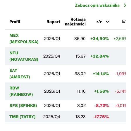
Zobacz opis wskaźnika
Rotacja
Profil
Raport
r/r
k/k
należności
MEX
2026/Q1
36,90
+34,50%
+2,66%
(MEXPOLSKA)
NTU
2025/Q4
15,67
+32,84%
(NOVATURAS)
EAT
2026/Q1
38,02
+14,14%
-1,99%
(AMREST)
RBW
2026/Q1
11,16
+1,56%
-5,14%
(RAINBOW)
SFS (SFINKS)
2026/Q1
3,02
-8,72%
-0,01%
TMR (TATRY)
2025/Q4
18,23
-17,75%