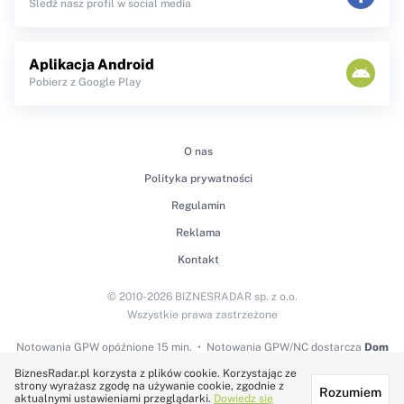
Śledź nasz profil w social media
Aplikacja Android
Pobierz z Google Play
O nas
Polityka prywatności
Regulamin
Reklama
Kontakt
© 2010-2026 BIZNESRADAR sp. z o.o.
Wszystkie prawa zastrzeżone
Notowania GPW
opóźnione 15 min.
Notowania GPW/NC dostarcza
Dom
Maklerski BDM S.A.
BiznesRadar.pl korzysta z plików cookie. Korzystając ze
strony wyrażasz zgodę na używanie cookie, zgodnie z
Rozumiem
Technologię dostarcza:
aktualnymi ustawieniami przeglądarki.
Dowiedz się