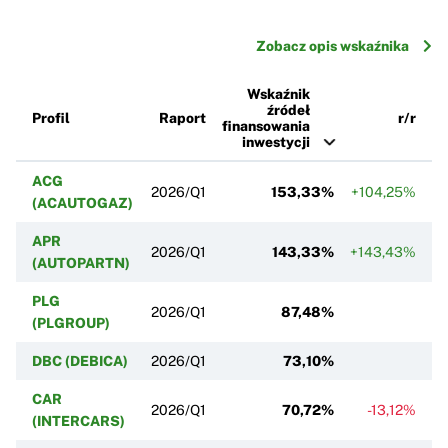
Zobacz opis wskaźnika
Wskaźnik
źródeł
Profil
Raport
r/r
finansowania
inwestycji
ACG
2026/Q1
153,33%
+104,25%
+
(ACAUTOGAZ)
APR
2026/Q1
143,33%
+143,43%
+
(AUTOPARTN)
PLG
2026/Q1
87,48%
(PLGROUP)
DBC (DEBICA)
2026/Q1
73,10%
+
CAR
2026/Q1
70,72%
-13,12%
(INTERCARS)