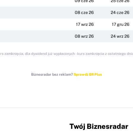
09 cze 26
25 cze 26
08 cze 26
24 cze 26
17 wrz 26
17 gru 26
08 wrz 26
24 wrz 26
urs zamknięcia, dla dywidend już wypłaconych - kurs zamknięcia z ostatniego d
Biznesradar bez reklam?
Sprawdź BR Plus
Twój Biznesradar