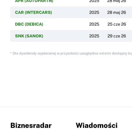
APR (AUTOPARTN)
2025
28 maj 26
CAR (INTERCARS)
2025
28 maj 26
DBC (DEBICA)
2025
25 cze 26
SNK (SANOK)
2025
29 cze 26
* Dla dywidendy wypłacanej w przyszłości uwzględnia ostatni dostępny k
Biznesradar
Wiadomości