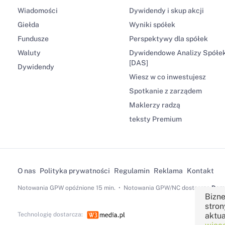
Wiadomości
Dywidendy i skup akcji
Giełda
Wyniki spółek
Fundusze
Perspektywy dla spółek
Waluty
Dywidendowe Analizy Spółe
[DAS]
Dywidendy
Wiesz w co inwestujesz
Spotkanie z zarządem
Maklerzy radzą
teksty Premium
O nas
Polityka prywatności
Regulamin
Reklama
Kontakt
Notowania GPW
opóźnione 15 min.
Notowania GPW/NC dostarcza
Dom 
Bizne
stron
Technologię dostarcza:
aktua