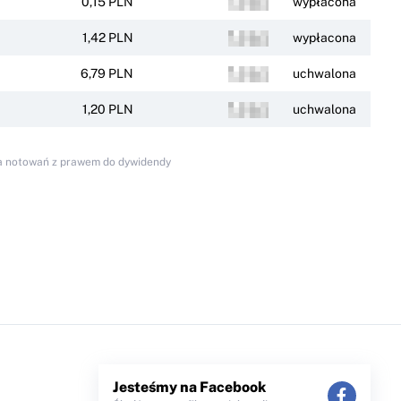
0,15 PLN
wypłacona
1,42 PLN
wypłacona
6,79 PLN
uchwalona
1,20 PLN
uchwalona
nia notowań z prawem do dywidendy
Jesteśmy na Facebook