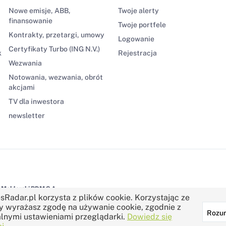
Nowe emisje, ABB,
Twoje alerty
finansowanie
Twoje portfele
Kontrakty, przetargi, umowy
Logowanie
Certyfikaty Turbo (ING N.V.)
k
Rejestracja
Wezwania
Notowania, wezwania, obrót
akcjami
TV dla inwestora
newsletter
Maklerski BDM S.A.
sRadar.pl korzysta z plików cookie. Korzystając ze
y wyrażasz zgodę na używanie cookie, zgodnie z
Rozu
lnymi ustawieniami przeglądarki.
Dowiedz się