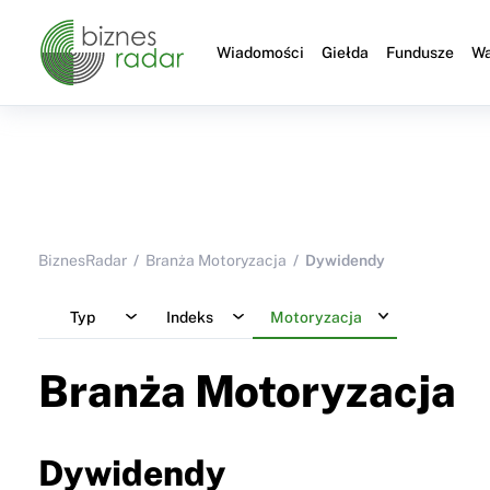
Wiadomości
Giełda
Fundusze
Wa
BiznesRadar
Branża Motoryzacja
Dywidendy
Typ
Indeks
Motoryzacja
Branża Motoryzacja
Dywidendy