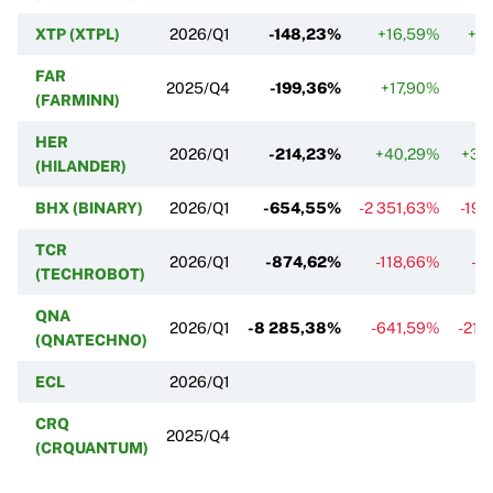
XTP (XTPL)
2026/Q1
-148,23%
+16,59%
+0
FAR
2025/Q4
-199,36%
+17,90%
(FARMINN)
HER
2026/Q1
-214,23%
+40,29%
+31
(HILANDER)
BHX (BINARY)
2026/Q1
-654,55%
-2 351,63%
-194
TCR
2026/Q1
-874,62%
-118,66%
-9
(TECHROBOT)
QNA
2026/Q1
-8 285,38%
-641,59%
-218
(QNATECHNO)
ECL
2026/Q1
CRQ
2025/Q4
(CRQUANTUM)