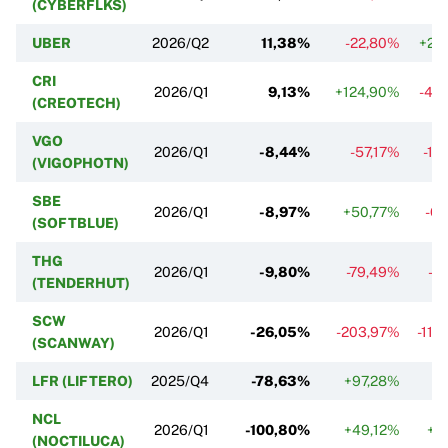
(CYBERFLKS)
UBER
2026/Q2
11,38%
-22,80%
+25
CRI
2026/Q1
9,13%
+124,90%
-45
(CREOTECH)
VGO
2026/Q1
-8,44%
-57,17%
-15
(VIGOPHOTN)
SBE
2026/Q1
-8,97%
+50,77%
-61
(SOFTBLUE)
THG
2026/Q1
-9,80%
-79,49%
-6
(TENDERHUT)
SCW
2026/Q1
-26,05%
-203,97%
-116
(SCANWAY)
LFR (LIFTERO)
2025/Q4
-78,63%
+97,28%
NCL
2026/Q1
-100,80%
+49,12%
+8
(NOCTILUCA)