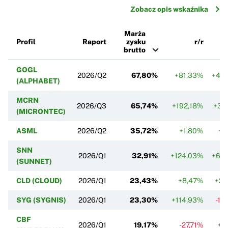
Zobacz opis wskaźnika
Marża
Profil
Raport
zysku
r/r
brutto
GOGL
2026/Q2
67,80%
+81,33%
+46
(ALPHABET)
MCRN
2026/Q3
65,74%
+192,18%
+35
(MICRONTEC)
ASML
2026/Q2
35,72%
+1,80%
+1
SNN
2026/Q1
32,91%
+124,03%
+60
(SUNNET)
CLD (CLOUD)
2026/Q1
23,43%
+8,47%
+21
SYG (SYGNIS)
2026/Q1
23,30%
+114,93%
-13
CBF
2026/Q1
19,17%
-27,71%
+3