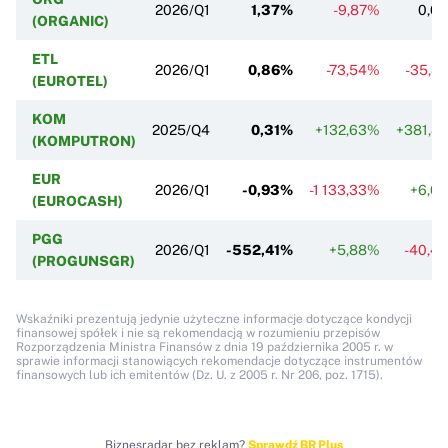
2026/Q1
1,37%
-9,87%
0,0
(ORGANIC)
ETL
2026/Q1
0,86%
-73,54%
-35,8
(EUROTEL)
KOM
2025/Q4
0,31%
+132,63%
+381,8
(KOMPUTRON)
EUR
2026/Q1
-0,93%
-1 133,33%
+6,0
(EUROCASH)
PGG
2026/Q1
-552,41%
+5,88%
-40,4
(PROGUNSGR)
Wskaźniki prezentują jedynie użyteczne informacje dotyczące kondycji
finansowej spółek i nie są rekomendacją w rozumieniu przepisów
Rozporządzenia Ministra Finansów z dnia 19 października 2005 r. w
sprawie informacji stanowiących rekomendacje dotyczące instrumentów
finansowych lub ich emitentów (Dz. U. z 2005 r. Nr 206, poz. 1715).
Biznesradar bez reklam?
Sprawdź BR Plus