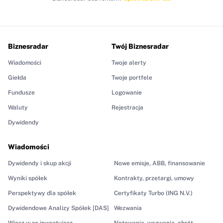
Biznesradar
Twój Biznesradar
Wiadomości
Twoje alerty
Giełda
Twoje portfele
Fundusze
Logowanie
Waluty
Rejestracja
Dywidendy
Wiadomości
Dywidendy i skup akcji
Nowe emisje, ABB, finansowanie
Wyniki spółek
Kontrakty, przetargi, umowy
Perspektywy dla spółek
Certyfikaty Turbo (ING N.V.)
Dywidendowe Analizy Spółek [DAS]
Wezwania
Wiesz w co inwestujesz
Notowania, wezwania, obrót