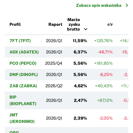
Zobacz opis wskaźnika
Marża
Profil
Raport
zysku
r/r
k
brutto
7FT (7FIT)
2026/Q1
11,59%
+120,76%
+14,9
ADX (ADATEX)
2026/Q1
6,37%
-48,71%
-19,3
PCO (PEPCO)
2025/Q4
5,56%
+161,85%
DNP (DINOPL)
2026/Q1
5,56%
-8,25%
-2,9
ZAB (ZABKA)
2026/Q2
4,62%
+40,43%
+11,5
BIP
2026/Q1
2,47%
+87,12%
-0,8
(BIOPLANET)
JMT
2026/Q1
2,39%
-2,05%
-2,4
(JERONIMO)
ORG