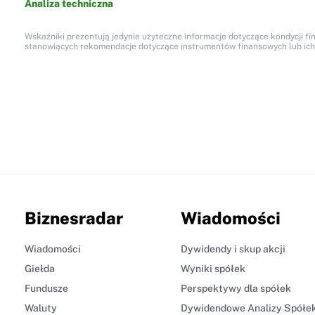
Analiza techniczna
Wskaźniki prezentują jedynie użyteczne informacje dotyczące kondycji fi
stanowiących rekomendacje dotyczące instrumentów finansowych lub ich em
Biznesradar
Wiadomości
Wiadomości
Dywidendy i skup akcji
Giełda
Wyniki spółek
Fundusze
Perspektywy dla spółek
Waluty
Dywidendowe Analizy Spółe