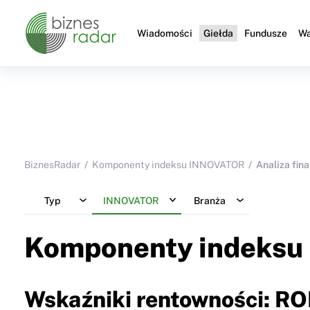
Wiadomości
Giełda
Fundusze
Wa
BiznesRadar
Komponenty indeksu INNOVATOR
Analiza fin
Typ
INNOVATOR
Branża
Komponenty indeksu
Wskaźniki rentowności: RO