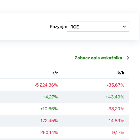
Pozycja:
Zobacz opis wskaźnika
r/r
k/k
-5 224,86%
-35,67%
+4,27%
+43,49%
+10,66%
-38,20%
-172,45%
-14,89%
-260,14%
-9,17%