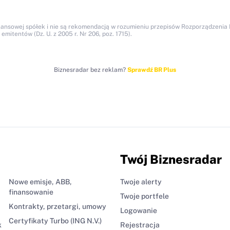
nansowej spółek i nie są rekomendacją w rozumieniu przepisów Rozporządzenia M
itentów (Dz. U. z 2005 r. Nr 206, poz. 1715).
Biznesradar bez reklam?
Sprawdź BR Plus
Twój Biznesradar
Nowe emisje, ABB,
Twoje alerty
finansowanie
Twoje portfele
Kontrakty, przetargi, umowy
Logowanie
Certyfikaty Turbo (ING N.V.)
k
Rejestracja