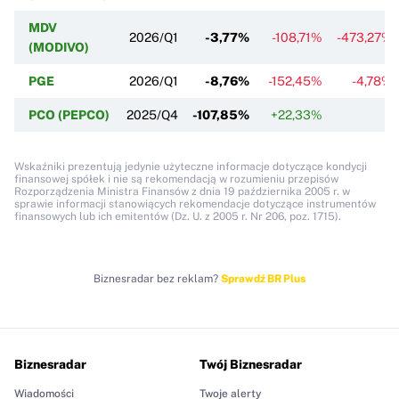
MDV
2026/Q1
-3,77%
-108,71%
-473,27%
(MODIVO)
PGE
2026/Q1
-8,76%
-152,45%
-4,78%
PCO (PEPCO)
2025/Q4
-107,85%
+22,33%
Wskaźniki prezentują jedynie użyteczne informacje dotyczące kondycji
finansowej spółek i nie są rekomendacją w rozumieniu przepisów
Rozporządzenia Ministra Finansów z dnia 19 października 2005 r. w
sprawie informacji stanowiących rekomendacje dotyczące instrumentów
finansowych lub ich emitentów (Dz. U. z 2005 r. Nr 206, poz. 1715).
Biznesradar bez reklam?
Sprawdź BR Plus
Biznesradar
Twój Biznesradar
Wiadomości
Twoje alerty