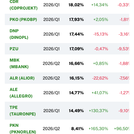
CDR
2026/Q1
18,02%
+14,34%
-0,33%
(CDPROJEKT)
PKO (PKOBP)
2026/Q1
17,93%
+2,05%
-1,81%
DNP
2026/Q1
17,44%
-15,13%
-3,16%
(DINOPL)
PZU
2026/Q1
17,09%
-0,47%
-9,53%
MBK
2026/Q2
16,66%
+0,85%
-1,88%
(MBANK)
ALR (ALIOR)
2026/Q2
16,15%
-22,62%
-7,56%
ALE
2026/Q1
14,77%
+41,07%
-1,27%
(ALLEGRO)
TPE
2026/Q1
14,49%
+130,37%
-9,10%
(TAURONPE)
PKN
2026/Q2
8,41%
+165,30%
+96,50%
(PKNORLEN)