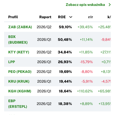
Zobacz opis wskaźnika
Profil
Raport
ROE
r/r
k/k
ZAB (ZABKA)
2026/Q2
59,10%
+39,45%
+25,48%
BDX
2026/Q1
50,48%
+11,14%
-9,84%
(BUDIMEX)
KTY (KETY)
2026/Q2
34,84%
+11,85%
+27,11%
LPP
2026/Q1
26,93%
-15,79%
+0,71%
PEO (PEKAO)
2026/Q2
19,69%
-8,80%
+8,13%
KRU (KRUK)
2026/Q1
19,44%
-5,91%
-4,57%
KGH (KGHM)
2026/Q1
18,64%
+110,62%
+65,98%
EBP
2026/Q2
18,38%
+8,89%
+13,95%
(ERSTEPL)