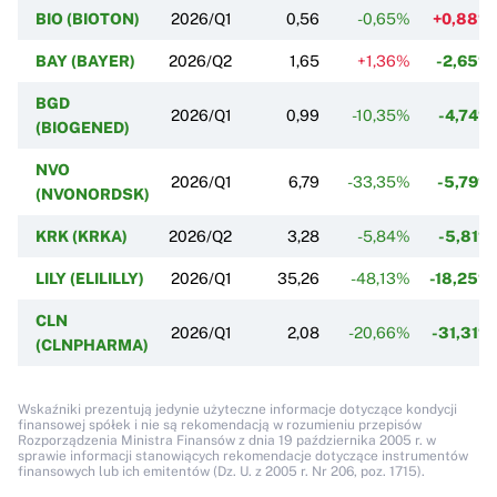
BIO (BIOTON)
2026/Q1
0,56
-0,65%
+0,88%
BAY (BAYER)
2026/Q2
1,65
+1,36%
-2,65%
BGD
2026/Q1
0,99
-10,35%
-4,74%
(BIOGENED)
NVO
2026/Q1
6,79
-33,35%
-5,79%
(NVONORDSK)
KRK (KRKA)
2026/Q2
3,28
-5,84%
-5,81%
LILY (ELILILLY)
2026/Q1
35,26
-48,13%
-18,25%
CLN
2026/Q1
2,08
-20,66%
-31,31%
(CLNPHARMA)
Wskaźniki prezentują jedynie użyteczne informacje dotyczące kondycji
finansowej spółek i nie są rekomendacją w rozumieniu przepisów
Rozporządzenia Ministra Finansów z dnia 19 października 2005 r. w
sprawie informacji stanowiących rekomendacje dotyczące instrumentów
finansowych lub ich emitentów (Dz. U. z 2005 r. Nr 206, poz. 1715).