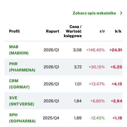
Zobacz opis wskaźnika
Cena /
Profil
Raport
Wartość
r/r
k/k
księgowa
MAB
2026/Q1
3,08
+146,40%
+24,91%
(MABION)
PHR
2026/Q1
3,72
+30,15%
+5,25%
(PHARMENA)
CRM
2026/Q1
1,01
+13,47%
+4,15%
(CORMAY)
SVE
2026/Q1
1,84
+6,80%
+2,84%
(SNTVERSE)
SPH
2025/Q4
1,89
-12,45%
+1,18%
(SOPHARMA)