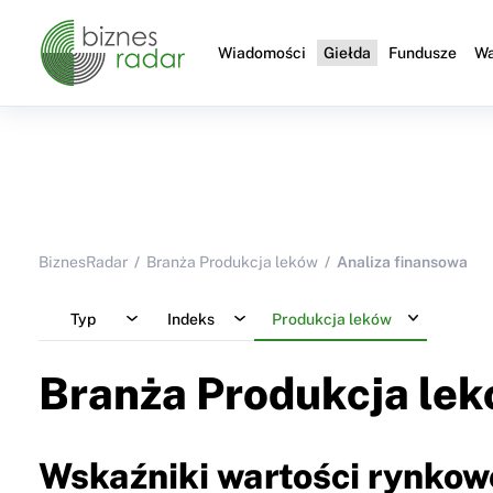
Wiadomości
Giełda
Fundusze
Wa
BiznesRadar
Branża Produkcja leków
Analiza finansowa
Typ
Indeks
Produkcja leków
Branża Produkcja le
Wskaźniki wartości rynkow