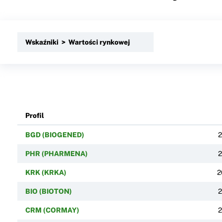
Wskaźniki > Wartości rynkowej
Profil
BGD (BIOGENED)
2
PHR (PHARMENA)
2
KRK (KRKA)
2
BIO (BIOTON)
2
CRM (CORMAY)
2