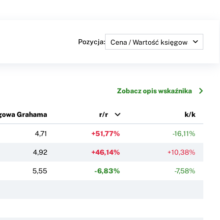
Pozycja:
Zobacz opis wskaźnika
ęgowa Grahama
r/r
k/k
4,71
+51,77%
-16,11%
4,92
+46,14%
+10,38%
5,55
-6,83%
-7,58%