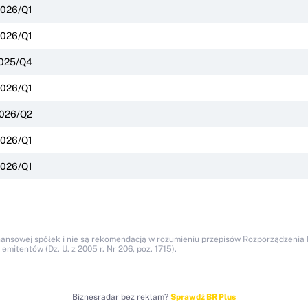
026/Q1
026/Q1
025/Q4
026/Q1
026/Q2
026/Q1
026/Q1
nansowej spółek i nie są rekomendacją w rozumieniu przepisów Rozporządzenia M
itentów (Dz. U. z 2005 r. Nr 206, poz. 1715).
Biznesradar bez reklam?
Sprawdź BR Plus