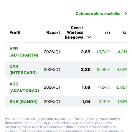
Zobacz opis wskaźnika
Cena /
Profil
Raport
Wartość
r/r
k/k
księgowa
APR
2026/Q1
2,65
-13,74%
-4,21%
(AUTOPARTN)
CAR
2026/Q1
2,30
-12,99%
-4,02%
(INTERCARS)
ACG
2026/Q1
1,08
-7,24%
-2,82%
(ACAUTOGAZ)
SNK (SANOK)
2026/Q1
1,04
-2,19%
-1,62%
Wskaźniki prezentują jedynie użyteczne informacje dotyczące kondycji
finansowej spółek i nie są rekomendacją w rozumieniu przepisów
Rozporządzenia Ministra Finansów z dnia 19 października 2005 r. w
sprawie informacji stanowiących rekomendacje dotyczące instrumentów