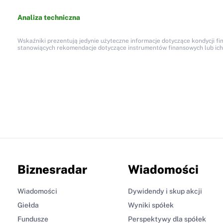
Analiza techniczna
Wskaźniki prezentują jedynie użyteczne informacje dotyczące kondycji fi
stanowiących rekomendacje dotyczące instrumentów finansowych lub ich em
Biznesradar
Wiadomości
Wiadomości
Dywidendy i skup akcji
Giełda
Wyniki spółek
Fundusze
Perspektywy dla spółek