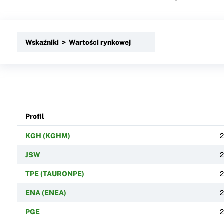
Wskaźniki > Wartości rynkowej
Profil
KGH (KGHM)
2
JSW
2
TPE (TAURONPE)
2
ENA (ENEA)
2
PGE
2