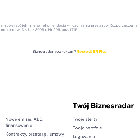
nansowej spółek i nie są rekomendacją w rozumieniu przepisów Rozporządzenia M
itentów (Dz. U. z 2005 r. Nr 206, poz. 1715).
Biznesradar bez reklam?
Sprawdź BR Plus
Twój Biznesradar
Nowe emisje, ABB,
Twoje alerty
finansowanie
Twoje portfele
Kontrakty, przetargi, umowy
Logowanie