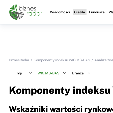
Wiadomości
Giełda
Fundusze
Wa
BiznesRadar
Komponenty indeksu WIG.MS-BAS
Analiza fi
Typ
WIG.MS-BAS
Branża
Komponenty indeksu
Wskaźniki wartości rynkow