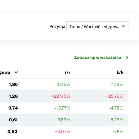
Pozycja:
Zobacz opis wskaźnika
ęgowa
r/r
k/k
1,90
-15,15%
-11,13%
1,26
+227,15%
+25,76%
0,74
-13,77%
-4,78%
0,61
-7,63%
-5,29%
0,53
+4,07%
-7,78%