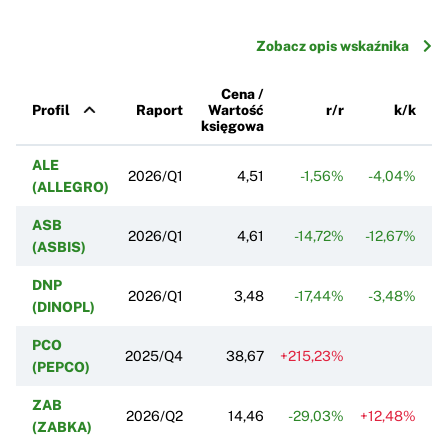
Zobacz opis wskaźnika
Cena /
Profil
Raport
Wartość
r/r
k/k
księgowa
ALE
2026/Q1
4,51
-1,56%
-4,04%
(ALLEGRO)
ASB
2026/Q1
4,61
-14,72%
-12,67%
(ASBIS)
DNP
2026/Q1
3,48
-17,44%
-3,48%
(DINOPL)
PCO
2025/Q4
38,67
+215,23%
(PEPCO)
ZAB
2026/Q2
14,46
-29,03%
+12,48%
(ZABKA)