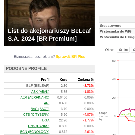
Stopa zwrotu
List do akcjonariuszy BeLeaf
W stosunku do WIG
S.A. 2024 [BR Premium]
W stosunku do Usługi
Okres:
1m
Biznesradar bez reklam?
Sprawdź BR Plus
60
PODOBNE PROFILE
40
Profil
Kurs
Zmiana %
BLF (BELEAF)
2.30
-8.73%
ABK (ABAK)
5.35
-1.83%
AER (AERFINANC)
0.0450
0.00%
20
ARI
0.400
0.00%
BAC (BACT)
3.70
0.00%
Stopa
CTS (CITYSERV)
5.90
-4.07%
zwrotu
0
%
DGA
22.20
-1.77%
DNS (DANKS)
0.800
0.00%
ECN (ECNOLOGY)
0.672
-2.61%
-20