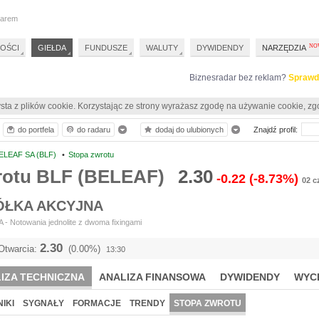
darem
OŚCI
GIEŁDA
FUNDUSZE
WALUTY
DYWIDENDY
NARZĘDZIA
Biznesradar bez reklam?
Sprawd
sta z plików cookie. Korzystając ze strony wyrażasz zgodę na używanie cookie, zg
do portfela
do radaru
dodaj do ulubionych
Znajdź profil:
ELEAF SA (BLF)
•
Stopa zwrotu
rotu BLF (BELEAF)
2.30
-0.22
(-8.73%)
02 c
ÓŁKA AKCYJNA
- Notowania jednolite z dwoma fixingami
2.30
Otwarcia:
(0.00%)
13:30
IZA TECHNICZNA
ANALIZA FINANSOWA
DYWIDENDY
WYC
IKI
SYGNAŁY
FORMACJE
TRENDY
STOPA ZWROTU