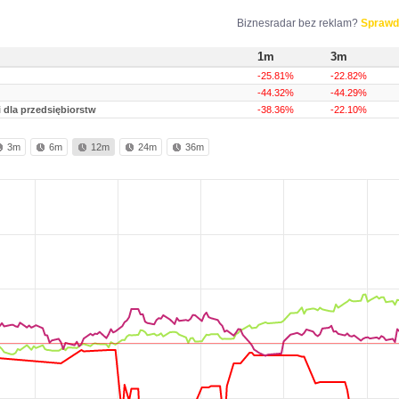
Biznesradar bez reklam?
Sprawd
1m
3m
-25.81%
-22.82%
-44.32%
-44.29%
 dla przedsiębiorstw
-38.36%
-22.10%
3m
6m
12m
24m
36m