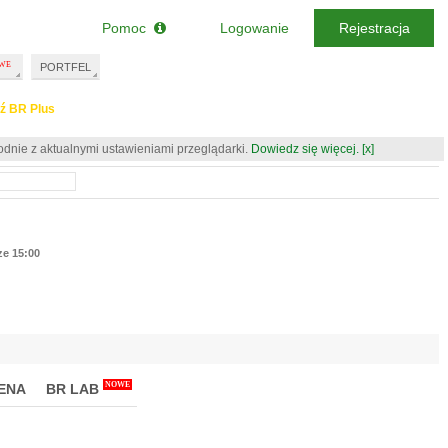
Pomoc
Logowanie
Rejestracja
PORTFEL
ź BR Plus
odnie z aktualnymi ustawieniami przeglądarki.
Dowiedz się więcej.
[x]
ze 15:00
NOWE
ENA
BR LAB