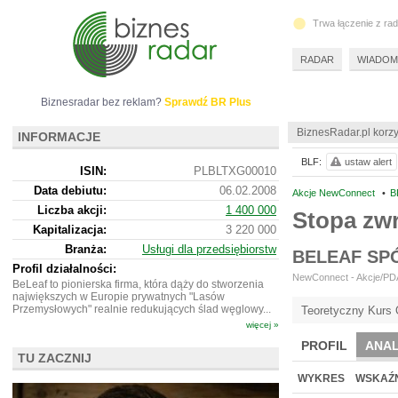
Trwa łączenie z ra
RADAR
WIADOM
Biznesradar bez reklam?
Sprawdź BR Plus
BiznesRadar.pl korzy
INFORMACJE
BLF:
ustaw alert
ISIN:
PLBLTXG00010
Data debiutu:
06.02.2008
Akcje NewConnect
•
B
Liczba akcji:
1 400 000
Stopa zw
Kapitalizacja:
3 220 000
Branża:
Usługi dla przedsiębiorstw
BELEAF SP
Profil działalności:
NewConnect - Akcje/PDA 
BeLeaf to pionierska firma, która dąży do stworzenia
największych w Europie prywatnych "Lasów
Przemysłowych" realnie redukujących ślad węglowy...
Teoretyczny Kurs 
więcej »
PROFIL
ANAL
TU ZACZNIJ
WYKRES
WSKAŹN