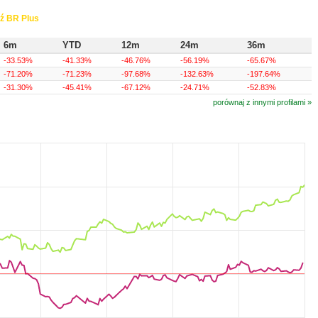
ź BR Plus
6m
YTD
12m
24m
36m
-33.53%
-41.33%
-46.76%
-56.19%
-65.67%
-71.20%
-71.23%
-97.68%
-132.63%
-197.64%
-31.30%
-45.41%
-67.12%
-24.71%
-52.83%
porównaj z innymi profilami »