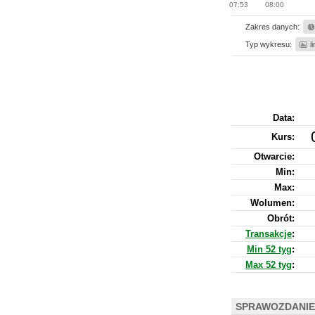
07:53
08:00
Zakres danych:
Typ wykresu:
l
Data:
Kurs
:
Otwarcie:
Min:
Max:
Wolumen:
Obrót:
Transakcje
:
Min 52 tyg
:
Max 52 tyg
:
SPRAWOZDANIE