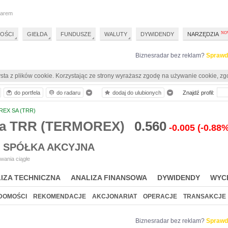
darem
OŚCI
GIEŁDA
FUNDUSZE
WALUTY
DYWIDENDY
NARZĘDZIA
Biznesradar bez reklam?
Sprawd
sta z plików cookie. Korzystając ze strony wyrażasz zgodę na używanie cookie, zg
do portfela
do radaru
dodaj do ulubionych
Znajdź profil:
EX SA (TRR)
ia TRR (TERMOREX)
0.560
-0.005
(-0.88
 SPÓŁKA AKCYJNA
wania ciągłe
IZA TECHNICZNA
ANALIZA FINANSOWA
DYWIDENDY
WYC
DOMOŚCI
REKOMENDACJE
AKCJONARIAT
OPERACJE
TRANSAKCJE
Biznesradar bez reklam?
Sprawd