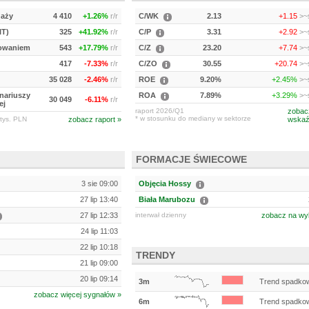
daży
4 410
+1.26%
r/r
C/WK
2.13
+1.15
>~s
IT)
325
+41.92%
r/r
C/P
3.31
+2.92
>~s
kowaniem
543
+17.79%
r/r
C/Z
23.20
+7.74
>~s
417
-7.33%
r/r
C/ZO
30.55
+20.74
>~s
35 028
-2.46%
r/r
ROE
9.20%
+2.45%
>~s
onariuszy
ROA
7.89%
+3.29%
>~s
30 049
-6.11%
r/r
ej
raport 2026/Q1
zobac
* w stosunku do mediany w sektorze
tys. PLN
zobacz raport »
wskaź
FORMACJE ŚWIECOWE
3 sie 09:00
Objęcia Hossy
27 lip 13:40
Biała Marubozu
27 lip 12:33
interwał dzienny
zobacz na wy
24 lip 11:03
22 lip 10:18
TRENDY
21 lip 09:00
20 lip 09:14
3m
Trend spadko
zobacz więcej sygnałów »
6m
Trend spadko