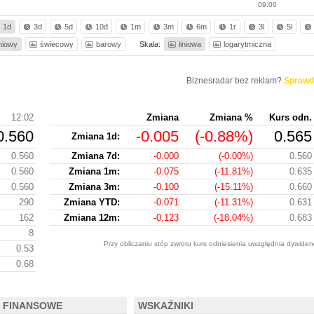
09:00
1d
3d
5d
10d
1m
3m
6m
1r
3l
5l
iniowy
świecowy
barowy
Skala:
liniowa
logarytmiczna
Biznesradar bez reklam?
Sprawd
12:02
Zmiana
Zmiana %
Kurs odn.
0.560
-0.005
(-0.88%)
0.565
Zmiana 1d:
0.560
Zmiana 7d:
-0.000
(-0.00%)
0.560
0.560
Zmiana 1m:
-0.075
(-11.81%)
0.635
0.560
Zmiana 3m:
-0.100
(-15.11%)
0.660
290
Zmiana YTD:
-0.071
(-11.31%)
0.631
162
Zmiana 12m:
-0.123
(-18.04%)
0.683
8
Przy obliczaniu stóp zwrotu kurs odniesienia uwzględnia dywiden
0.53
0.68
 FINANSOWE
WSKAŹNIKI