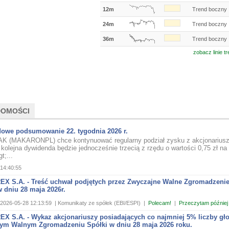
12m
Trend boczny
24m
Trend boczny
36m
Trend boczny
zobacz linie t
DOMOŚCI
owe podsumowanie 22. tygodnia 2026 r.
K (MAKARONPL) chce kontynuować regularny podział zysku z akcjonariusz
kolejna dywidenda będzie jednocześnie trzecią z rzędu o wartości 0,75 zł na 
t;...
14:40:55
X S.A. - Treść uchwał podjętych przez Zwyczajne Walne Zgromadzeni
 dniu 28 maja 2026r.
2026-05-28 12:13:59
| Komunikaty ze spółek (EBI/ESPI)
|
Polecam!
|
Przeczytam później
X S.A. - Wykaz akcjonariuszy posiadających co najmniej 5% liczby gł
ym Walnym Zgromadzeniu Spółki w dniu 28 maja 2026 roku.