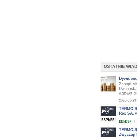
OSTATNIE WIA
Dywidend
Zarząd MA
Dwunasta 
&gt;&gt;&g
2026-05-29 
TERMO-RE
Rex SA. w
EBI/ESPI
|
TERMO-RE
Zwyczajn