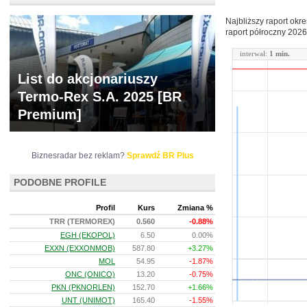
Najbliższy raport okr
raport półroczny
2026
interwał:
1 min.
List do akcjonariuszy
Termo-Rex S.A. 2025 [BR
Premium]
Biznesradar bez reklam?
Sprawdź BR Plus
PODOBNE PROFILE
Profil
Kurs
Zmiana %
TRR (TERMOREX)
0.560
-0.88%
EGH (EKOPOL)
6.50
0.00%
EXXN (EXXONMOB)
587.80
+3.27%
MOL
54.95
-1.87%
ONC (ONICO)
13.20
-0.75%
PKN (PKNORLEN)
152.70
+1.66%
UNT (UNIMOT)
165.40
-1.55%