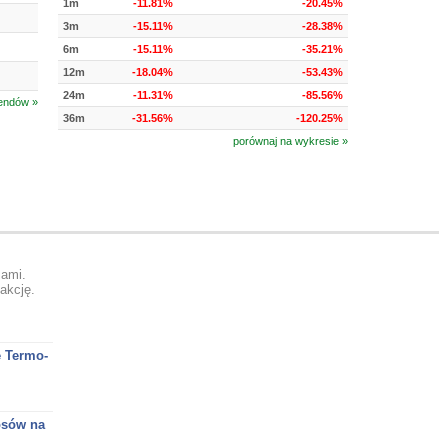
1m
-11.81%
-20.45%
3m
-15.11%
-28.38%
6m
-15.11%
-35.21%
12m
-18.04%
-53.43%
24m
-11.31%
-85.56%
rendów »
36m
-31.56%
-120.25%
porównaj na wykresie »
ami.
akcję.
e Termo-
osów na