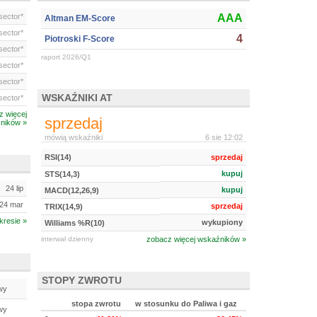
ector*
AAA
Altman EM-Score
ector*
4
Piotroski F-Score
ector*
raport 2026/Q1
ector*
ector*
WSKAŹNIKI AT
ector*
z więcej
sprzedaj
ników »
mówią wskaźniki
6 sie 12:02
RSI(14)
sprzedaj
kupuj
STS(14,3)
24 lip
kupuj
MACD(12,26,9)
24 mar
sprzedaj
TRIX(14,9)
kresie »
wykupiony
Williams %R(10)
interwał dzienny
zobacz więcej wskaźników »
STOPY ZWROTU
wy
stopa zwrotu
w stosunku do Paliwa i gaz
wy