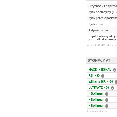
Przychody ze sprze
Zysk operacyjny (EB
Zysk przed opodat
Zysk netto
Aktywa razem
Kapitał własny akcj
jednostki dominując
raport 2026/Q1, dane w 
SYGNAŁY AT
MACD > SIGNAL
RSI > 30
Williams %R > -80
ULTIMATE > 30
< Bollinger
< Bollinger
< Bollinger
interwał dzienny