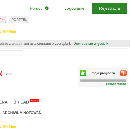
Pomoc
Logowanie
Rejestracja
PORTFEL
ź BR Plus
odnie z aktualnymi ustawieniami przeglądarki.
Dowiedz się więcej.
[x]
%)
moja prognoza
12:02
zobacz ranking
NOWE
ENA
BR LAB
ARCHIWUM NOTOWAŃ
ź BR Plus