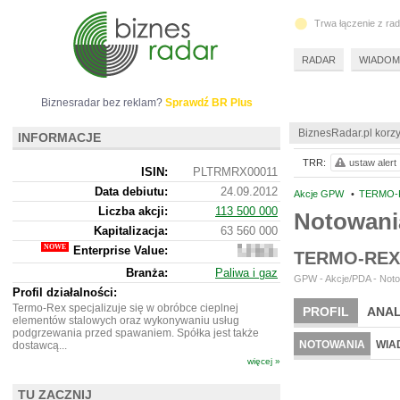
Trwa łączenie z ra
RADAR
WIADOM
Biznesradar bez reklam?
Sprawdź BR Plus
BiznesRadar.pl korzy
INFORMACJE
TRR:
ustaw alert
ISIN:
PLTRMRX00011
Data debiutu:
24.09.2012
Akcje GPW
•
TERMO-R
Liczba akcji:
113 500 000
Notowan
Kapitalizacja:
63 560 000
Enterprise Value:
60
TERMO-REX
639
Branża:
Paliwa i gaz
000
GPW - Akcje/PDA - Noto
Profil działalności:
Termo-Rex specjalizuje się w obróbce cieplnej
PROFIL
ANAL
elementów stalowych oraz wykonywaniu usług
podgrzewania przed spawaniem. Spółka jest także
NOTOWANIA
WIA
dostawcą...
więcej »
TU ZACZNIJ