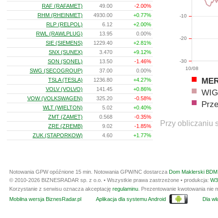
RAF (RAFAMET)
49.00
-2.00%
RHM (RHEINMET)
4930.00
+0.77%
-10
RLP (RELPOL)
6.12
+2.00%
RWL (RAWLPLUG)
13.95
0.00%
-20
SIE (SIEMENS)
1229.40
+2.81%
SNX (SUNEX)
3.470
+9.12%
-30
SON (SONEL)
13.50
-1.46%
10/08
SWG (SECOGROUP)
37.00
0.00%
ME
TSLA (TESLA)
1236.80
+4.27%
VOLV (VOLVO)
141.45
+0.86%
WIG
VOW (VOLKSWAGEN)
325.20
-0.58%
Prz
WLT (WIELTON)
5.02
+0.40%
ZMT (ZAMET)
0.568
-0.35%
Przy obliczaniu 
ZRE (ZREMB)
9.02
-1.85%
ZUK (STAPORKOW)
4.60
+1.77%
Notowania GPW opóźnione 15 min.
Notowania GPW/NC dostarcza
Dom Maklerski BDM 
© 2010-2026 BIZNESRADAR sp. z o.o. • Wszystkie prawa zastrzeżone • produkcja:
W3
Korzystanie z serwisu oznacza akceptację
regulaminu
. Prezentowanie kwotowania nie m
Mobilna wersja BiznesRadar.pl
Aplikacja dla systemu Android
Dla wła