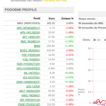
Biznesradar bez reklam?
Sprawdź BR Plus
PODOBNE PROFILE
Profil
Kurs
Zmiana %
Stopa zwrotu
MBG (MERCEDES)
202.15
0.00%
W stosunku do WIG
W stosunku do Przem
APE (APSENERGY)
5.70
-2.06%
APN (APLISENS)
20.00
-1.48%
APT (APATOR)
27.90
+1.09%
Okres:
1m
BMC (BUMECH)
17.51
+2.28%
BMW
259.90
+1.44%
50
BOEG (BOEING)
816.80
-2.09%
FEE (FEERUM)
16.00
-0.31%
40
FSG (FASING)
14.60
0.00%
HDR (HYDROTOR)
9.60
0.00%
HPS (HYDRAPRES)
0.450
0.00%
30
INL (INTROL)
8.28
+6.43%
IZS (IZOSTAL)
3.06
+3.03%
20
JWW (JWWINVEST)
3.20
+3.23%
LEN (LENA)
2.14
-1.38%
Stopa
MGT (MANGATA)
62.60
-0.63%
zwrotu
10
%
NWG (NEWAG)
96.00
-0.10%
PAT (PATENTUS)
2.55
-2.30%
0
PSHE (PORSCHE)
124.20
-0.48%