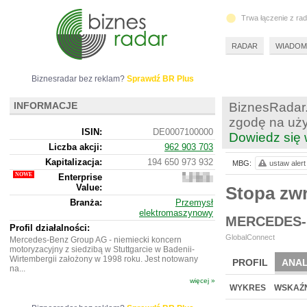
Trwa łączenie z ra
RADAR
WIADOM
Biznesradar bez reklam?
Sprawdź BR Plus
INFORMACJE
BiznesRadar.
zgodę na uży
ISIN:
DE0007100000
Dowiedz się 
Liczba akcji:
962 903 703
Kapitalizacja:
194 650 973 932
MBG:
ustaw alert
Enterprise
614
Value:
077
Stopa z
261
Branża:
Przemysł
432
elektromaszynowy
MERCEDES-
Profil działalności:
GlobalConnect
Mercedes-Benz Group AG - niemiecki koncern
motoryzacyjny z siedzibą w Stuttgarcie w Badenii-
Wirtembergii założony w 1998 roku. Jest notowany
PROFIL
ANAL
na...
więcej »
NOWE
BR LAB
WYKRES
WSKAŹN