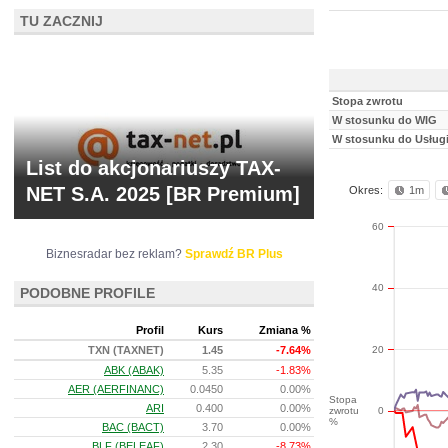
TU ZACZNIJ
Stopa zwrotu
W stosunku do WIG
W stosunku do Usługi
List do akcjonariuszy TAX-
NET S.A. 2025 [BR Premium]
Okres:
1m
60
Biznesradar bez reklam?
Sprawdź BR Plus
40
PODOBNE PROFILE
Profil
Kurs
Zmiana %
20
TXN (TAXNET)
1.45
-7.64%
ABK (ABAK)
5.35
-1.83%
AER (AERFINANC)
0.0450
0.00%
Stopa
ARI
0.400
0.00%
zwrotu
0
%
BAC (BACT)
3.70
0.00%
BLF (BELEAF)
2.30
-8.73%