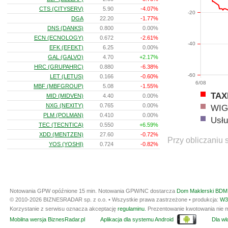
CTS (CITYSERV)
5.90
-4.07%
-20
DGA
22.20
-1.77%
DNS (DANKS)
0.800
0.00%
ECN (ECNOLOGY)
0.672
-2.61%
-40
EFK (EFEKT)
6.25
0.00%
GAL (GALVO)
4.70
+2.17%
HRC (GRUPAHRC)
0.880
-6.38%
-60
LET (LETUS)
0.166
-0.60%
6/08
MBF (MBFGROUP)
5.08
-1.55%
TAX
MID (MIDVEN)
4.40
0.00%
NXG (NEXITY)
0.765
0.00%
WIG
PLM (POLMAN)
0.410
0.00%
Usłu
TEC (TECNTICA)
0.550
+6.59%
XDD (MENTZEN)
27.60
-0.72%
Przy obliczaniu 
YOS (YOSHI)
0.724
-0.82%
Notowania GPW opóźnione 15 min.
Notowania GPW/NC dostarcza
Dom Maklerski BDM 
© 2010-2026 BIZNESRADAR sp. z o.o. • Wszystkie prawa zastrzeżone • produkcja:
W3
Korzystanie z serwisu oznacza akceptację
regulaminu
. Prezentowanie kwotowania nie m
Mobilna wersja BiznesRadar.pl
Aplikacja dla systemu Android
Dla wła