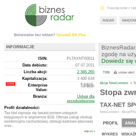
Trwa łączenie z ra
RADAR
WIADOM
Biznesradar bez reklam?
Sprawdź BR Plus
INFORMACJE
BiznesRadar.
zgodę na uży
ISIN:
PLTAXNT00011
Dowiedz się 
Data debiutu:
07.07.2011
Liczba akcji:
2 345 265
TXN:
ustaw alert
Kapitalizacja:
3 400 634
Akcje NewConnect
•
T
Enterprise
2
Value:
334
Stopa zw
634
Branża:
Usługi dla
przedsiębiorstw
TAX-NET S
Profil działalności:
NewConnect - Akcje/PDA
Tax-Net zajmuje się świadczeniem usługach
księgowych w segmencie B2B. Oferuje usługi obsługi
ewidencyjno-rachunkowej, obsługi kadrowo-płacowej
PROFIL
ANAL
oraz...
więcej »
NOWE
BR LAB
WYKRES
WSKAŹN