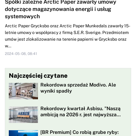
Spółki zależne Arctic Paper zawarły umowy
dotyczące magazynowania energii i usług
systemowych
Arctic Paper Grycksbo oraz Arctic Paper Munkedals zawarły 15-
letnie umowy o współpracy z firmą S.E.R. Sverige. Przedmiotem
umów jest zlokalizowanie na terenie papierni w Grycksbo oraz
w...
2024-05-08, 08:41
Najczęściej czytane
Rekordowa sprzedaż Modivo. Ale
wyniki spadły
Rekordowy kwartał Asbisu. "Naszą
ambicją na 2026 r. jest najwyższa
rentowności w historii"
[BR Premium] Co robią grube ryby: