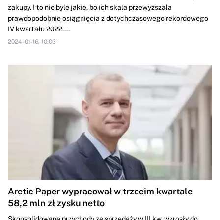
zakupy. I to nie byle jakie, bo ich skala przewyższała
prawdopodobnie osiągnięcia z dotychczasowego rekordowego
IV kwartału 2022....
2024-01-16, 10:03
Arctic Paper wypracował w trzecim kwartale
58,2 mln zł zysku netto
Skonsolidowane przychody ze sprzedaży w III kw. wzrosły do