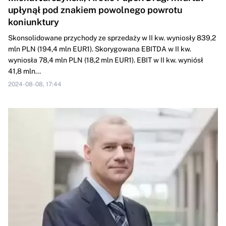
upłynął pod znakiem powolnego powrotu
koniunktury
Skonsolidowane przychody ze sprzedaży w II kw. wyniosły 839,2
mln PLN (194,4 mln EUR1). Skorygowana EBITDA w II kw.
wyniosła 78,4 mln PLN (18,2 mln EUR1). EBIT w II kw. wyniósł
41,8 mln...
2024-08-08, 17:44