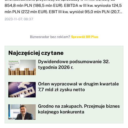
854,8 mln PLN (186,5 mln EUR). EBITDA w III kw. wyniosła 124,5
mln PLN (27,2 mln EUR). EBIT III kw. wyniósł 95,0 mln PLN (20,7...
2023-11-07, 08:37
Biznesradar bez reklam?
Sprawdź BR Plus
Najczęściej czytane
Dywidendowe podsumowanie 32.
tygodnia 2026 r.
Orlen wypracował w drugim kwartale
7,7 mld zł zysku netto
Grodno na zakupach. Przejmuje biznes
kolejnego konkurenta