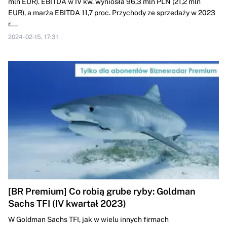
mln EUR). EBITDA w IV kw. wyniosła 96,3 mln PLN (21,2 mln
EUR), a marża EBITDA 11,7 proc. Przychody ze sprzedaży w 2023
r....
2024-02-15, 17:31
[BR Premium] Co robią grube ryby: Goldman
Sachs TFI (IV kwartał 2023)
W Goldman Sachs TFI, jak w wielu innych firmach