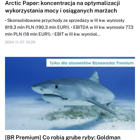
Arctic Paper: koncentracja na optymalizacji
wykorzystania mocy i osiąganych marżach
• Skonsolidowane przychody ze sprzedaży w III kw. wyniosły
819,3 mln PLN (190,3 mln EUR1). • EBITDA w III kw. wyniosła 77,3
mln PLN (18 mln EUR1). • EBIT w III kw. wyniósł...
2024-11-07, 12:29
[BR Premium] Co robią grube ryby: Goldman