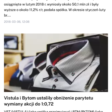
osiągnięte w lutym 2018 r. wyniosły około 50,1 mln zł i były
wyższe o około 11,2% r/r, podała spółka. W okresie styczeń-luty
br....
2018-03-06, 12:08
Vistula i Bytom ustaliły obniżenie parytetu
wymiany akcji do 1:0,72
VST (VISTULA) (jako spółka przejmująca) i BTM (BYTOM) (jako