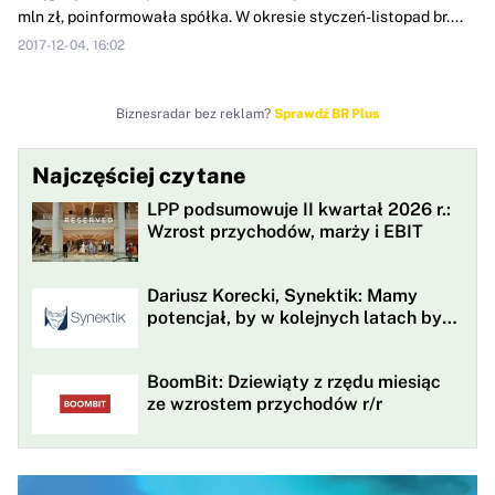
mln zł, poinformowała spółka. W okresie styczeń-listopad br....
2017-12-04, 16:02
Biznesradar bez reklam?
Sprawdź BR Plus
Najczęściej czytane
LPP podsumowuje II kwartał 2026 r.:
Wzrost przychodów, marży i EBIT
Dariusz Korecki, Synektik: Mamy
potencjał, by w kolejnych latach być
w awangardzie rewolucji
technologicznej opieki zdrowotnej
BoomBit: Dziewiąty z rzędu miesiąc
ze wzrostem przychodów r/r