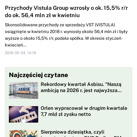
Przychody Vistula Group wzrosły o ok. 15,5% r/r
do ok. 56,4 mln zł w kwietniu
Skonsolidowane przychody ze sprzedaży VST (VISTULA)
osiągnięte w kwietniu 2018 r. wyniosły około 56,4 mln zł i były
wyższe o około 15,5% r/r, podała spółka. W okresie styczeń-
kwiecień...
2018-05-04, 14:18
Najczęściej czytane
Rekordowy kwartał Asbisu. "Naszą
ambicją na 2026 r. jest najwyższa
rentowności w historii"
Orlen wypracował w drugim kwartale
7,7 mld zł zysku netto
Sierpniowa dziesiątka, czyli