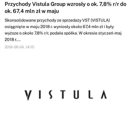
Przychody Vistula Group wzrosły o ok. 7,8% r/r do
ok. 67,4 mln zł w maju
Skonsolidowane przychody ze sprzedaży VST (VISTULA)
osiągnięte w maju 2018 r. wyniosły około 67,4 mln zł i były
wyższe o około 7,8% r/r, podała spółka. W okresie styczeń-maj
2018 r....
2018-06-04, 14:15