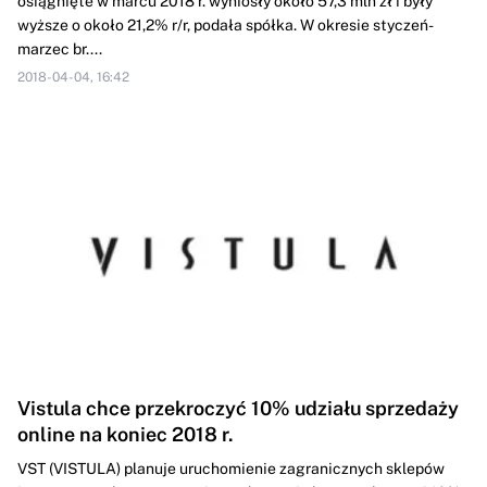
osiągnięte w marcu 2018 r. wyniosły około 57,3 mln zł i były
wyższe o około 21,2% r/r, podała spółka. W okresie styczeń-
marzec br....
2018-04-04, 16:42
Vistula chce przekroczyć 10% udziału sprzedaży
online na koniec 2018 r.
VST (VISTULA) planuje uruchomienie zagranicznych sklepów