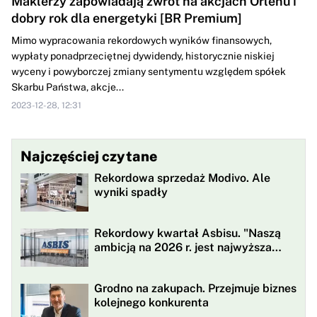
Maklerzy zapowiadają zwrot na akcjach Orlenu i
dobry rok dla energetyki [BR Premium]
Mimo wypracowania rekordowych wyników finansowych,
wypłaty ponadprzeciętnej dywidendy, historycznie niskiej
wyceny i powyborczej zmiany sentymentu względem spółek
Skarbu Państwa, akcje...
2023-12-28, 12:31
Najczęściej czytane
Rekordowa sprzedaż Modivo. Ale
wyniki spadły
Rekordowy kwartał Asbisu. "Naszą
ambicją na 2026 r. jest najwyższa
rentowności w historii"
Grodno na zakupach. Przejmuje biznes
kolejnego konkurenta