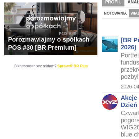
PROFIL
ANAL
WYCENA
BR 
NOTOWANIA
WIA
ARCHIWUM NOTO
Porozmawiajmy o spółkach
[BR P
2026)
POS #30 [BR Premium]
Portfe
fundus
Biznesradar bez reklam?
Sprawdź BR Plus
przekr
pozbyli
2026-04
Akcje 
Dzień
Czwart
pogors
WIG20 
blue c