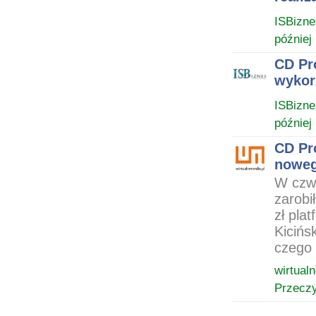
ISBizne
później
CD Pr
wykor
ISBizne
później
CD Pr
noweg
W czwa
zarobi
zł pla
Kicińs
czego 
wirtual
Przeczy