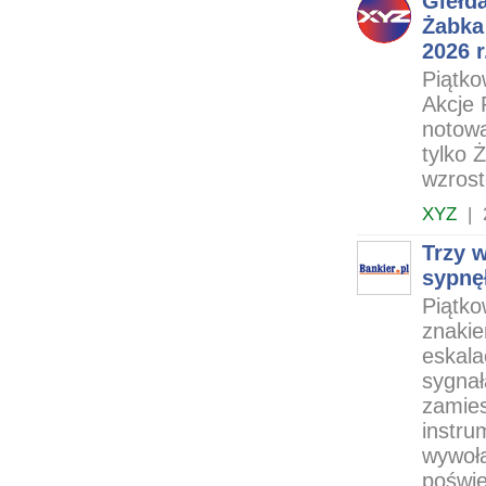
Giełd
Żabka
2026 r
Piątko
Akcje 
notowa
tylko 
wzros
XYZ
|
Trzy 
sypnę
Piątko
znakie
eskala
sygnał
zamies
instru
wywoła
poświę