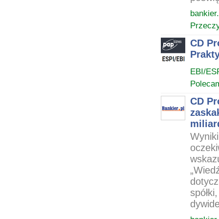
bankier.
Przeczy
CD Pr
Prakt
EBI/ES
Poleca
CD Pr
zaska
miliar
Wyniki
oczeki
wskazu
„Wiedź
dotycz
spółki
dywide