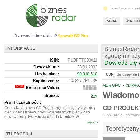
Trwa łączenie z ra
RADAR
WIADOM
Biznesradar bez reklam?
Sprawdź BR Plus
INFORMACJE
BiznesRadar.
zgodę na uży
ISIN:
PLOPTTC00011
Dowiedz się 
Data debiutu:
28.01.2002
Liczba akcji:
99 910 510
CDR:
ustaw alert
Kapitalizacja:
24 827 761 735
Akcje GPW
•
CD PROJ
Enterprise Value:
24
827
Wiadomo
Branża:
Gry
256
735
Profil działalności:
CD PROJEK
Grupa Kapitałowa CD Projekt zajmuje się dystrybucją
gier wideo i filmów, produkcją własnych gier wideo
GPW - Akcje - Notowania
oraz cyfrową dystrybucją gier do klientów. W...
więcej »
Teoretyczny
TU ZACZNIJ