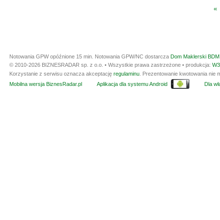
«
Notowania GPW opóźnione 15 min.
Notowania GPW/NC dostarcza
Dom Maklerski BDM 
© 2010-2026 BIZNESRADAR sp. z o.o. • Wszystkie prawa zastrzeżone • produkcja:
W3
Korzystanie z serwisu oznacza akceptację
regulaminu
. Prezentowanie kwotowania nie m
Mobilna wersja BiznesRadar.pl
Aplikacja dla systemu Android
Dla wła