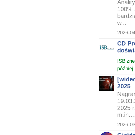
Analit
100% s
bardzi
w...
2026-04
CD Pr
doświ
ISBizne
później
[wide
2025
Nagra
19.03.
2025 r
m.in...
2026-03