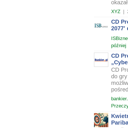
okazał
XYZ
|
CD Pro
2077′ 
ISBizne
później
CD Pr
„Cybe
CD Pro
do gry
możliw
pośred
bankier.
Przeczy
Kwiet
Parib