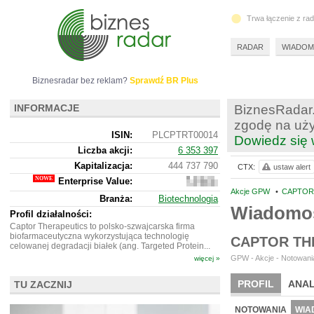
Trwa łączenie z ra
RADAR
WIADOM
Biznesradar bez reklam?
Sprawdź BR Plus
INFORMACJE
BiznesRadar.
zgodę na uży
ISIN:
PLCPTRT00014
Dowiedz się 
Liczba akcji:
6 353 397
Kapitalizacja:
444 737 790
CTX:
ustaw alert
Enterprise Value:
445
580
Akcje GPW
•
CAPTOR 
Branża:
Biotechnologia
790
Wiadomo
Profil działalności:
Captor Therapeutics to polsko-szwajcarska firma
biofarmaceutyczna wykorzystująca technologię
CAPTOR TH
celowanej degradacji białek (ang. Targeted Protein...
GPW - Akcje - Notowania
więcej »
PROFIL
ANAL
TU ZACZNIJ
WYCENA
BR 
NOTOWANIA
WIA