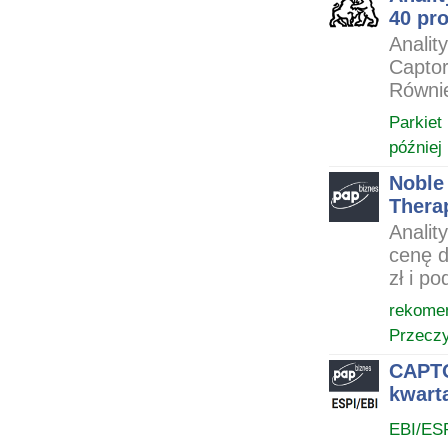
40 pro
Analit
Captor
Równie
Parkiet
później
Noble
Therap
Analit
cenę d
zł i p
rekome
Przeczy
CAPTO
kwart
EBI/ES