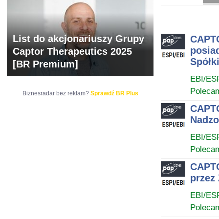
ARCHIWUM NOTO
List do akcjonariuszy Grupy
CAPTO
posia
Captor Therapeutics 2025
Spółk
[BR Premium]
EBI/ES
Poleca
Biznesradar bez reklam?
Sprawdź BR Plus
CAPTO
Nadzor
EBI/ES
Poleca
CAPTO
przez
EBI/ES
Poleca