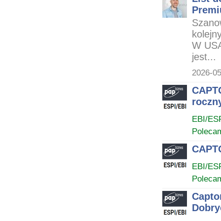
Premi
Szanow
kolejn
W USA 
jest...
2026-05
CAPTO
roczn
EBI/ES
Poleca
CAPTO
EBI/ES
Poleca
Capto
Dobry