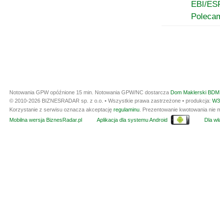
EBI/ES
Poleca
Notowania GPW opóźnione 15 min.
Notowania GPW/NC dostarcza
Dom Maklerski BDM 
© 2010-2026 BIZNESRADAR sp. z o.o. • Wszystkie prawa zastrzeżone • produkcja:
W3
Korzystanie z serwisu oznacza akceptację
regulaminu
. Prezentowanie kwotowania nie m
Mobilna wersja BiznesRadar.pl
Aplikacja dla systemu Android
Dla wła