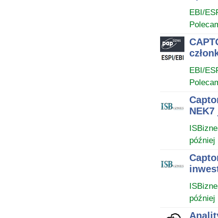
EBI/ES
Poleca
CAPTO
człon
EBI/ES
Poleca
Capto
NEK7 
ISBizne
później
Capto
inwes
ISBizne
później
Analit