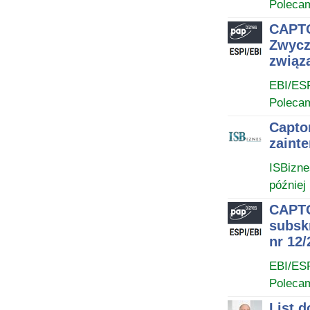
Poleca
CAPTO
Zwycz
związ
EBI/ES
Poleca
Capto
zaint
ISBizne
później
CAPTO
subskr
nr 12/
EBI/ES
Poleca
List 