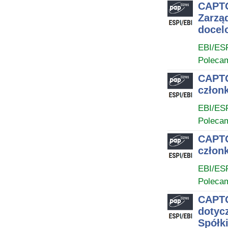
CAPTO
Zarzą
docel
EBI/ES
Poleca
CAPTO
człon
EBI/ES
Poleca
CAPTO
człon
EBI/ES
Poleca
CAPTO
dotyc
Spółk