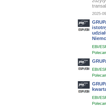
zużyty
transak
2025-09
GRUPA
istot
udział
Niemc
EBI/ES
Poleca
GRUPA
EBI/ES
Poleca
GRUPA
kwarta
EBI/ES
Poleca