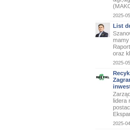
(MAKO
2025-05
List 
Szano
mamy 
Raport
oraz k
2025-05
Recyk
Zagra
inwes
Zarzą
lider
postac
Ekspan
2025-04