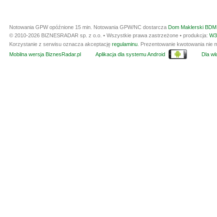
Notowania GPW opóźnione 15 min.
Notowania GPW/NC dostarcza
Dom Maklerski BDM 
© 2010-2026 BIZNESRADAR sp. z o.o. • Wszystkie prawa zastrzeżone • produkcja:
W3
Korzystanie z serwisu oznacza akceptację
regulaminu
. Prezentowanie kwotowania nie m
Mobilna wersja BiznesRadar.pl
Aplikacja dla systemu Android
Dla wła