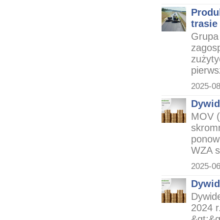
Produ
trasie
Grupa 
zagos
zużyty
pierws
2025-08
Dywid
MOV (
skromn
ponown
WZA sw
2025-06
Dywid
Dywid
2024 r
&gt;&g