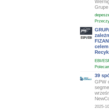
Wernig
Grupe 
depesz
Przeczy
GRUPA
zależ
FIZAN
celem
Recyk
EBI/ES
Poleca
39 sp
GPW op
segmen
wrześn
NewCon
2025-10