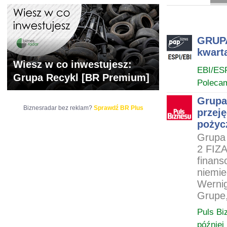
ARCHIWUM NOTO
GRUPA
kwarta
Wiesz w co inwestujesz:
EBI/ES
Grupa Recykl [BR Premium]
Poleca
Grupa
Biznesradar bez reklam?
Sprawdź BR Plus
przej
pożyc
Grupa 
2 FIZ
finans
niemie
Wernig
Grupe,
Puls Bi
później