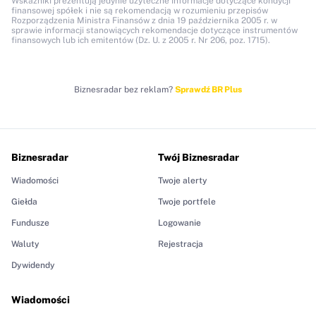
Wskaźniki prezentują jedynie użyteczne informacje dotyczące kondycji
finansowej spółek i nie są rekomendacją w rozumieniu przepisów
Rozporządzenia Ministra Finansów z dnia 19 października 2005 r. w
sprawie informacji stanowiących rekomendacje dotyczące instrumentów
finansowych lub ich emitentów (Dz. U. z 2005 r. Nr 206, poz. 1715).
Biznesradar bez reklam?
Sprawdź BR Plus
Biznesradar
Twój Biznesradar
Wiadomości
Twoje alerty
Giełda
Twoje portfele
Fundusze
Logowanie
Waluty
Rejestracja
Dywidendy
Wiadomości