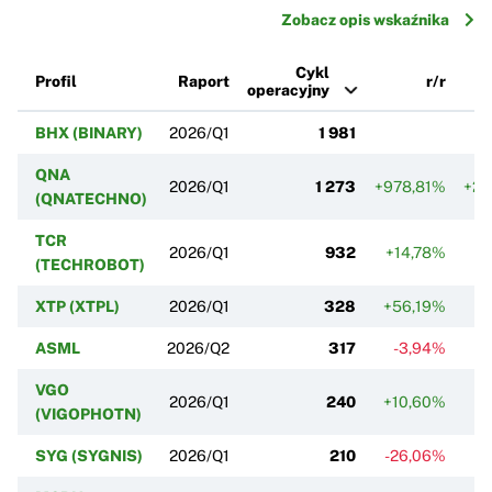
Zobacz opis wskaźnika
Cykl
Profil
Raport
r/r
operacyjny
BHX (BINARY)
2026/Q1
1 981
+
QNA
2026/Q1
1 273
+978,81%
+25
(QNATECHNO)
TCR
2026/Q1
932
+14,78%
-
(TECHROBOT)
XTP (XTPL)
2026/Q1
328
+56,19%
+
ASML
2026/Q2
317
-3,94%
VGO
2026/Q1
240
+10,60%
+
(VIGOPHOTN)
SYG (SYGNIS)
2026/Q1
210
-26,06%
-