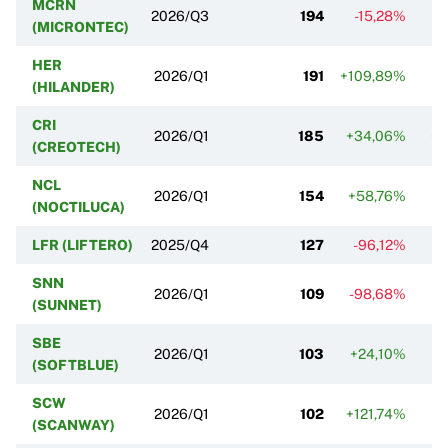
MCRN
2026/Q3
194
-15,28%
(MICRONTEC)
HER
2026/Q1
191
+109,89%
(HILANDER)
CRI
2026/Q1
185
+34,06%
+2
(CREOTECH)
NCL
2026/Q1
154
+58,76%
+
(NOCTILUCA)
LFR (LIFTERO)
2025/Q4
127
-96,12%
SNN
2026/Q1
109
-98,68%
+
(SUNNET)
SBE
2026/Q1
103
+24,10%
+
(SOFTBLUE)
SCW
2026/Q1
102
+121,74%
+
(SCANWAY)