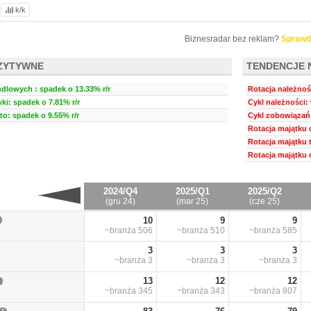
k/k
Biznesradar bez reklam?
Sprawd
ZYTYWNE
TENDENCJE 
dlowych : spadek o 13.33% r/r
Rotacja należnośc
ki: spadek o 7.81% r/r
Cykl należności: 
to: spadek o 9.55% r/r
Cykl zobowiązań:
Rotacja majątku 
Rotacja majątku 
Rotacja majątku 
2024/Q4
2025/Q1
2025/Q2
(gru 24)
(mar 25)
(cze 25)
10
9
9
~branża
506
~branża
510
~branża
585
3
3
3
~branża
3
~branża
3
~branża
3
13
12
12
~branża
345
~branża
343
~branża
807