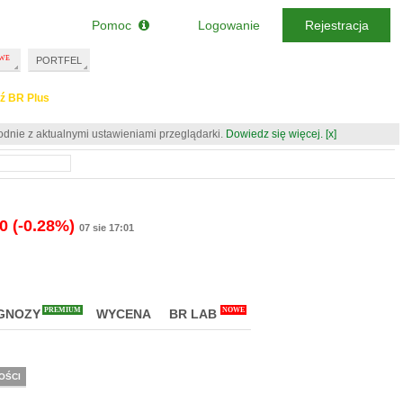
Pomoc
Logowanie
Rejestracja
PORTFEL
ź BR Plus
odnie z aktualnymi ustawieniami przeglądarki.
Dowiedz się więcej.
[x]
20
(-0.28%)
07 sie 17:01
PREMIUM
NOWE
GNOZY
WYCENA
BR LAB
OŚCI