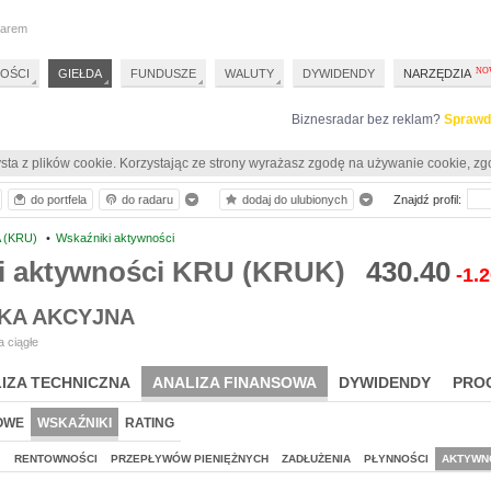
darem
OŚCI
GIEŁDA
FUNDUSZE
WALUTY
DYWIDENDY
NARZĘDZIA
Biznesradar bez reklam?
Sprawd
sta z plików cookie. Korzystając ze strony wyrażasz zgodę na używanie cookie, zg
do portfela
do radaru
dodaj do ulubionych
Znajdź profil:
 (KRU)
•
Wskaźniki aktywności
i aktywności KRU (KRUK)
430.40
-1.
KA AKCYJNA
 ciągłe
IZA TECHNICZNA
ANALIZA FINANSOWA
DYWIDENDY
PRO
OWE
WSKAŹNIKI
RATING
J
RENTOWNOŚCI
PRZEPŁYWÓW PIENIĘŻNYCH
ZADŁUŻENIA
PŁYNNOŚCI
AKTYWN