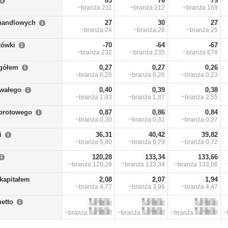
83
76
79
~branża
211
~branża
212
~branża
169
handlowych
27
30
27
~branża
24
~branża
26
~branża
25
tówki
-70
-64
-67
~branża
232
~branża
235
~branża
678
ogółem
0,27
0,27
0,26
~branża
0,26
~branża
0,26
~branża
0,23
rwałego
0,40
0,39
0,38
~branża
1,93
~branża
1,87
~branża
2,55
obrotowego
0,87
0,86
0,84
~branża
0,30
~branża
0,31
~branża
0,27
i
36,31
40,42
39,82
~branża
0,80
~branża
0,79
~branża
0,72
120,28
133,34
133,66
~branża
120,28
~branża
133,34
~branża
133,66
kapitałem
2,08
2,07
1,94
~branża
4,77
~branża
3,96
~branża
4,47
netto
~branża
~branża
~branża
~