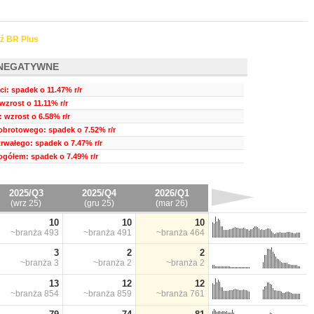
ź BR Plus
NEGATYWNE
i: spadek o 11.47% r/r
wzrost o 11.11% r/r
 wzrost o 6.58% r/r
obrotowego: spadek o 7.52% r/r
trwałego: spadek o 7.47% r/r
ogółem: spadek o 7.49% r/r
2025/Q3
2025/Q4
2026/Q1
(wrz 25)
(gru 25)
(mar 26)
10
10
10
~branża
493
~branża
491
~branża
464
3
2
2
~branża
3
~branża
2
~branża
2
13
12
12
~branża
854
~branża
859
~branża
761