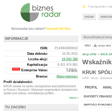
Trwa łączenie z ra
RADAR
WIADOM
Biznesradar bez reklam?
Sprawdź BR Plus
BiznesRadar.pl korzy
INFORMACJE
KRU:
ustaw alert
ISIN:
PLKRK0000010
Data debiutu:
10.05.2011
Akcje GPW
•
KRUK SA
Liczba akcji:
19 543 390
Wskaźnik
Kapitalizacja:
8 411 474 861
Enterprise Value:
15
KRUK SPÓŁ
428
Branża:
Wierzytelności
332
GPW - Akcje - Notowania
861
Profil działalności:
KRUK działa na rynku zarządzania wierzytelnościami
PROFIL
ANAL
w Polsce i Rumunii. Głównym segmentem działalności
spółki jest zakup i windykacja portfeli...
RAPORTY FINANS
więcej »
WARTOŚCI RYNKOWE
TU ZACZNIJ