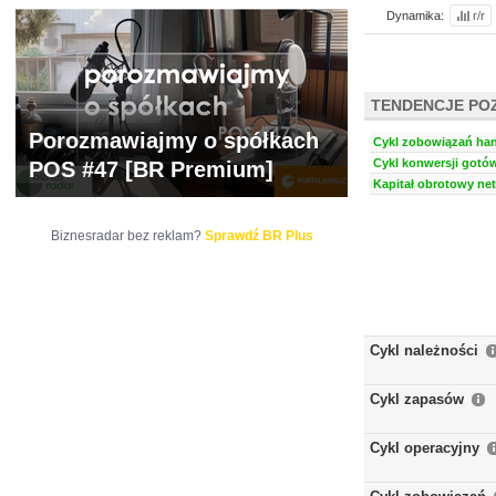
Dynamika:
r/r
TENDENCJE PO
Porozmawiajmy o spółkach
Cykl zobowiązań han
Cykl konwersji gotów
POS #47 [BR Premium]
Kapitał obrotowy net
Biznesradar bez reklam?
Sprawdź BR Plus
Cykl należności
Cykl zapasów
Cykl operacyjny