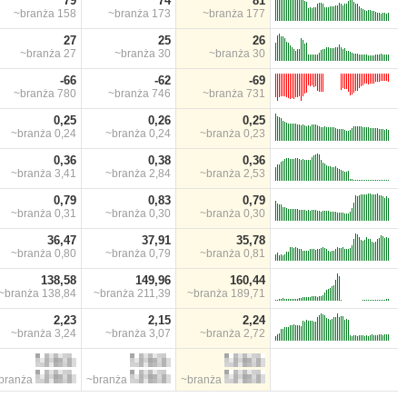
79
74
81
~branża
158
~branża
173
~branża
177
27
25
26
~branża
27
~branża
30
~branża
30
-66
-62
-69
~branża
780
~branża
746
~branża
731
0,25
0,26
0,25
~branża
0,24
~branża
0,24
~branża
0,23
0,36
0,38
0,36
~branża
3,41
~branża
2,84
~branża
2,53
0,79
0,83
0,79
~branża
0,31
~branża
0,30
~branża
0,30
36,47
37,91
35,78
~branża
0,80
~branża
0,79
~branża
0,81
138,58
149,96
160,44
~branża
138,84
~branża
211,39
~branża
189,71
2,23
2,15
2,24
~branża
3,24
~branża
3,07
~branża
2,72
branża
~branża
~branża