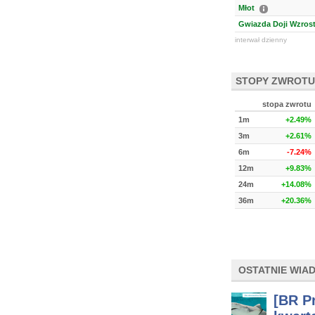
Młot
Gwiazda Doji Wzros
interwał dzienny
STOPY ZWROTU
stopa zwrotu
1m
+2.49%
3m
+2.61%
6m
-7.24%
12m
+9.83%
24m
+14.08%
36m
+20.36%
OSTATNIE WIA
[BR Pr