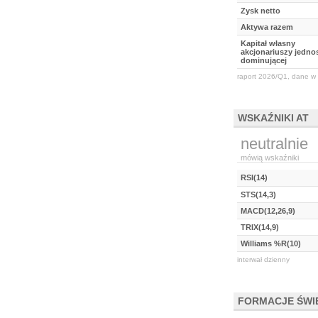
Zysk netto
Aktywa razem
Kapitał własny
akcjonariuszy jednos
dominującej
raport 2026/Q1, dane w 
WSKAŹNIKI AT
neutralnie
mówią wskaźniki
RSI(14)
STS(14,3)
MACD(12,26,9)
TRIX(14,9)
Williams %R(10)
interwał dzienny
FORMACJE ŚW