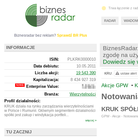
Trwa łączenie z ra
RADAR
WIADOM
Biznesradar bez reklam?
Sprawdź BR Plus
INFORMACJE
BiznesRadar.
zgodę na uży
ISIN:
PLKRK0000010
Dowiedz się 
Data debiutu:
10.05.2011
Liczba akcji:
19 543 390
KRU:
ustaw alert
Kapitalizacja:
8 434 927 319
Akcje GPW
•
K
Enterprise Value:
15
451
Branża:
Wierzytelności
Notowani
785
319
Profil działalności:
KRUK działa na rynku zarządzania wierzytelnościami
KRUK SPÓŁ
w Polsce i Rumunii. Głównym segmentem działalności
spółki jest zakup i windykacja portfeli...
GPW - Akcje - Notowania
więcej »
TU ZACZNIJ