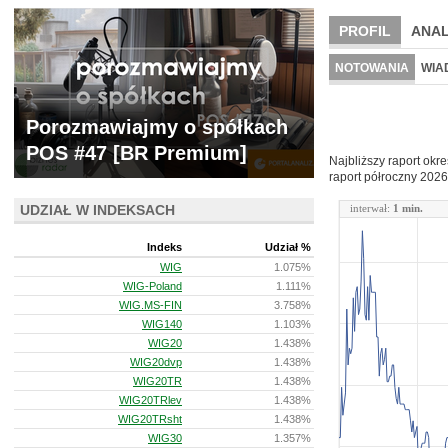
PROFIL
ANAL
WYCENA
BR 
NOTOWANIA
WIA
ARCHIWUM NOTO
Porozmawiajmy o spółkach
POS #47 [BR Premium]
Najbliższy raport okr
raport półroczny
2026
UDZIAŁ W INDEKSACH
interwał:
1 min.
Indeks
Udział %
WIG
1.075%
WIG-Poland
1.111%
WIG.MS-FIN
3.758%
WIG140
1.103%
WIG20
1.438%
WIG20dvp
1.438%
WIG20TR
1.438%
WIG20TRlev
1.438%
WIG20TRsht
1.438%
WIG30
1.357%