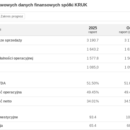
awowych danych finansowych spółki KRUK
Zakres prognoz
2025
O
ł
raport
raport 
 ze sprzedaży
3 190.7
3 1
1 643.2
1 6
łalności operacyjnej
1 577.8
1 5
1 085,0
1 0
TDA
51.50%
51
ć operacyjna
49.45%
49
ć netto
34.01%
34
westycyjne
93.4
10
ja
65.4
6