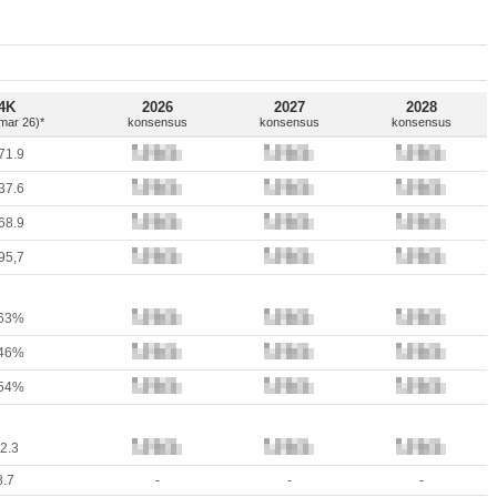
4K
2026
2027
2028
(mar 26)*
konsensus
konsensus
konsensus
71.9
37.6
68.9
95,7
.63%
.46%
.54%
2.3
8.7
-
-
-