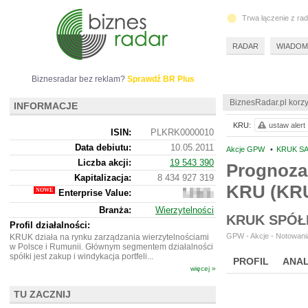
Trwa łączenie z ra
RADAR
WIADOM
Biznesradar bez reklam?
Sprawdź BR Plus
BiznesRadar.pl korzy
INFORMACJE
KRU:
ustaw alert
ISIN:
PLKRK0000010
Data debiutu:
10.05.2011
Akcje GPW
•
KRUK SA
Liczba akcji:
19 543 390
Prognoza
Kapitalizacja:
8 434 927 319
KRU (KR
Enterprise Value:
15
451
Branża:
Wierzytelności
785
KRUK SPÓŁ
319
Profil działalności:
GPW - Akcje - Notowania
KRUK działa na rynku zarządzania wierzytelnościami
w Polsce i Rumunii. Głównym segmentem działalności
spółki jest zakup i windykacja portfeli...
PROFIL
ANAL
więcej »
TU ZACZNIJ