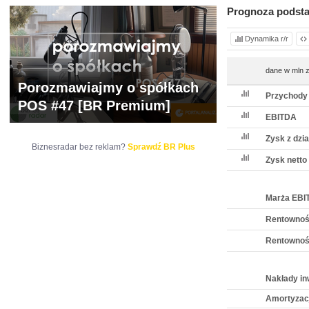
Prognoza podst
Dynamika r/r
dane w mln z
Porozmawiajmy o spółkach
Przychody
POS #47 [BR Premium]
EBITDA
Zysk z dzia
Biznesradar bez reklam?
Sprawdź BR Plus
Zysk netto
Marża EBI
Rentownoś
Rentownoś
Nakłady in
Amortyzac