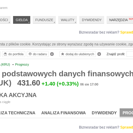
darem
OŚCI
GIEŁDA
FUNDUSZE
WALUTY
DYWIDENDY
NARZĘDZIA
Biznesradar bez reklam?
Sprawd
sta z plików cookie. Korzystając ze strony wyrażasz zgodę na używanie cookie, zg
do portfela
do radaru
dodaj do ulubionych
Znajdź profil:
 (KRU)
•
Prognozy
 podstawowych danych finansowych
UK)
431.60
+1.40
(+0.33%)
06 sie 17:00
KA AKCYJNA
 ciągłe
IZA TECHNICZNA
ANALIZA FINANSOWA
DYWIDENDY
PRO
Biznesradar bez reklam?
Sprawd