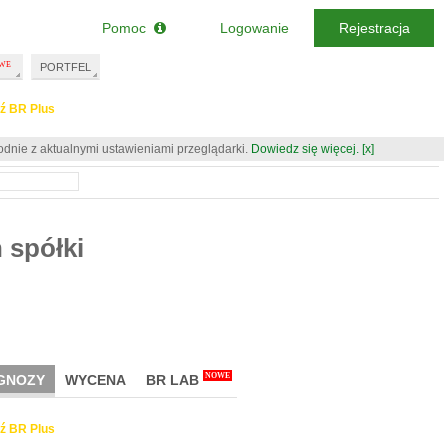
Pomoc
Logowanie
Rejestracja
PORTFEL
ź BR Plus
odnie z aktualnymi ustawieniami przeglądarki.
Dowiedz się więcej.
[x]
 spółki
NOWE
GNOZY
WYCENA
BR LAB
ź BR Plus