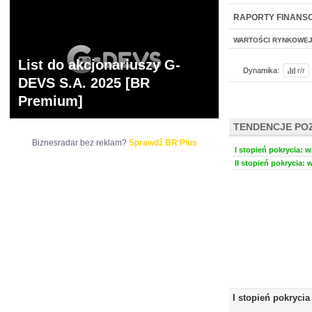
NOWE
BR LAB
RAPORTY FINANS
WARTOŚCI RYNKOWE
List do akcjonariuszy G-
Dynamika:
r/r
DEVS S.A. 2025 [BR
Premium]
TENDENCJE PO
Biznesradar bez reklam?
Sprawdź BR Plus
I stopień pokrycia: w
II stopień pokrycia: 
I stopień pokrycia