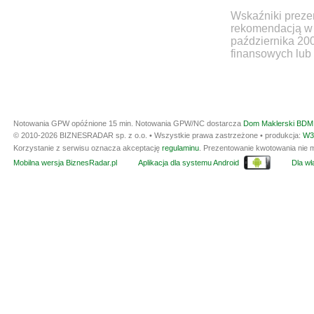
Wskaźniki prezen
rekomendacją w 
października 20
finansowych lub 
Notowania GPW opóźnione 15 min.
Notowania GPW/NC dostarcza
Dom Maklerski BDM 
© 2010-2026 BIZNESRADAR sp. z o.o. • Wszystkie prawa zastrzeżone • produkcja:
W3
Korzystanie z serwisu oznacza akceptację
regulaminu
. Prezentowanie kwotowania nie m
Mobilna wersja BiznesRadar.pl
Aplikacja dla systemu Android
Dla wła