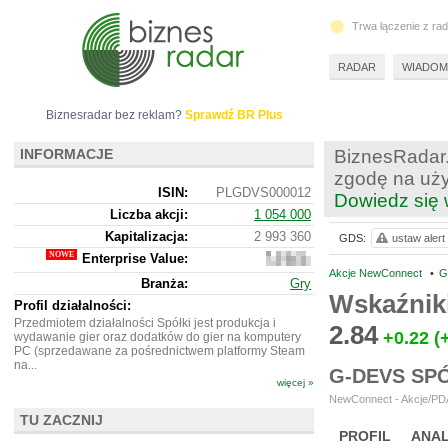
Trwa łączenie z ra
RADAR
WIADOM
Biznesradar bez reklam?
Sprawdź BR Plus
INFORMACJE
BiznesRadar.
zgodę na uży
ISIN:
PLGDVS000012
Dowiedz się 
Liczba akcji:
1 054 000
Kapitalizacja:
2 993 360
GDS:
ustaw alert
Enterprise Value:
2
982
Akcje NewConnect
•
G
Branża:
Gry
360
Wskaźnik
Profil działalności:
Przedmiotem działalności Spółki jest produkcja i
2.84
+0.22
(
wydawanie gier oraz dodatków do gier na komputery
PC (sprzedawane za pośrednictwem platformy Steam
na...
G-DEVS SP
więcej »
NewConnect - Akcje/PDA
TU ZACZNIJ
PROFIL
ANAL