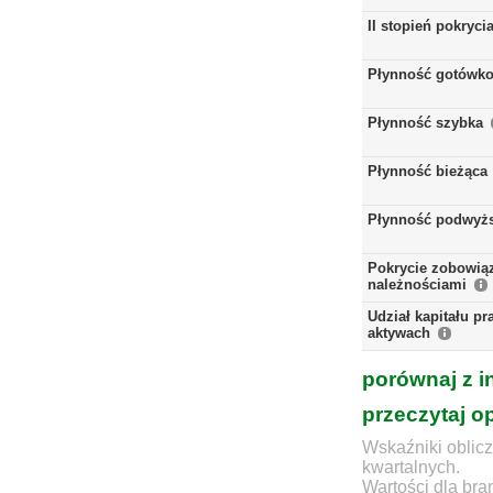
II stopień pokryci
Płynność gotówk
Płynność szybka
Płynność bieżąca
Płynność podwyż
Pokrycie zobowią
należnościami
Udział kapitału p
aktywach
porównaj z i
przeczytaj o
Wskaźniki oblicz
kwartalnych.
Wartości dla bra